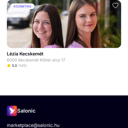
KOZMETIKA
Lézia Kecskemét
6000 Kecskemét Kőhíd utca 17.
5.0
(
145
)
Salonic
marketplace@salonic.hu