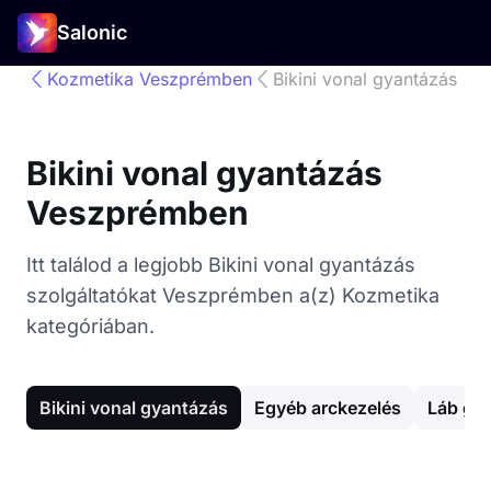
Salonic
Kozmetika Veszprémben
Bikini vonal gyantázás
Bikini vonal gyantázás
Veszprémben
Itt találod a legjobb Bikini vonal gyantázás
szolgáltatókat Veszprémben a(z) Kozmetika
kategóriában.
Bikini vonal gyantázás
Egyéb arckezelés
Láb gy