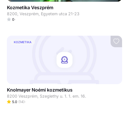
Kozmetika Veszprém
8200, Veszprém, Egyetem utca 21-23
0
KOZMETIKA
Knolmayer Noémi kozmetikus
8200 Veszprém, Szeglethy u. 1. 1. em. 16.
5.0
(
14
)