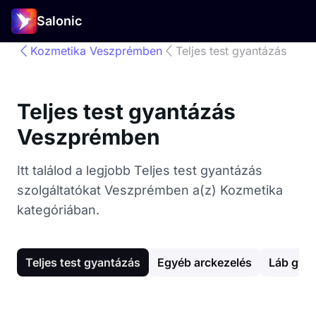
Salonic
Kozmetika Veszprémben
Teljes test gyantázás
Teljes test gyantázás
Veszprémben
Itt találod a legjobb Teljes test gyantázás
szolgáltatókat Veszprémben a(z) Kozmetika
kategóriában.
Teljes test gyantázás
Egyéb arckezelés
Láb gya