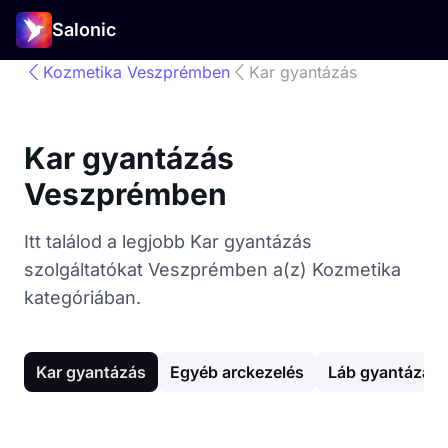
Salonic
Kozmetika Veszprémben
Kar gyantázás
Kar gyantázás
Veszprémben
Itt találod a legjobb Kar gyantázás
szolgáltatókat Veszprémben a(z) Kozmetika
kategóriában.
Kar gyantázás
Egyéb arckezelés
Láb gyantázás