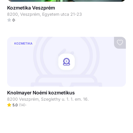
Kozmetika Veszprém
8200, Veszprém, Egyetem utca 21-23
0
KOZMETIKA
Knolmayer Noémi kozmetikus
8200 Veszprém, Szeglethy u. 1. 1. em. 16.
5.0
(
14
)