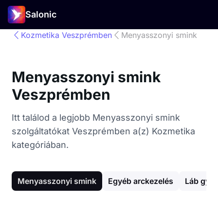
Salonic
Kozmetika Veszprémben
Menyasszonyi smink
Menyasszonyi smink
Veszprémben
Itt találod a legjobb Menyasszonyi smink
szolgáltatókat Veszprémben a(z) Kozmetika
kategóriában.
Menyasszonyi smink
Egyéb arckezelés
Láb gya