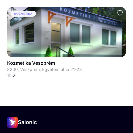
KOZMETIKA
Kozmetika Veszprém
8200, Veszprém, Egyetem utca 21-23
0
Salonic