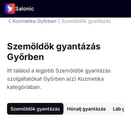
Salonic
Kozmetika Győrben
Szemöldök gyantázás
Szemöldök gyantázás
Győrben
Itt találod a legjobb Szemöldök gyantázás
szolgáltatókat Győrben a(z) Kozmetika
kategóriában.
Szemöldök gyantázás
Hónalj gyantázás
Láb gya