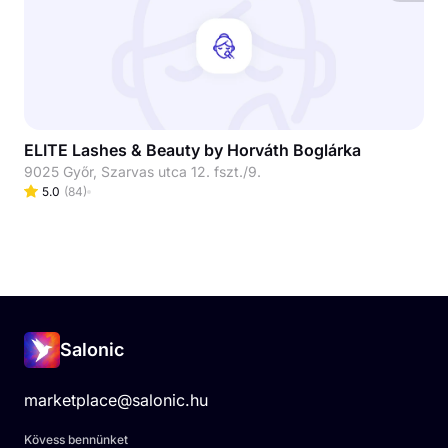
ELITE Lashes & Beauty by Horváth Boglárka
9025 Győr, Szarvas utca 12. fszt./9.
5.0
(
84
)
Salonic
marketplace@salonic.hu
Kövess bennünket