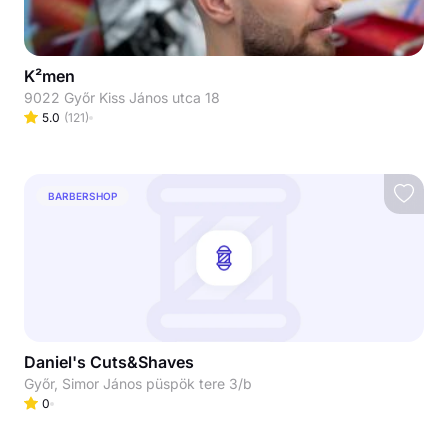
K²men
9022 Győr Kiss János utca 18
5.0
(
121
)
BARBERSHOP
Daniel's Cuts&Shaves
Győr, Simor János püspök tere 3/b
0