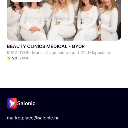
BEAUTY CLINICS MEDICAL - GYŐR
9022 GYŐR, Móricz Zsigmond rakpart 22. D lépcsőház
5.0
(
2183
)
Salonic
marketplace@salonic.hu