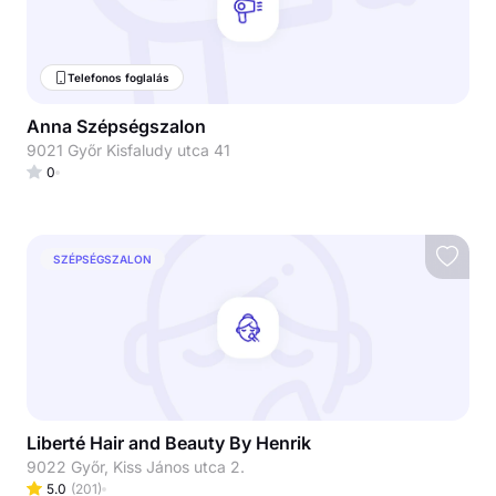
Telefonos foglalás
Anna Szépségszalon
9021 Győr Kisfaludy utca 41
0
SZÉPSÉGSZALON
Liberté Hair and Beauty By Henrik
9022 Győr, Kiss János utca 2.
5.0
(
201
)