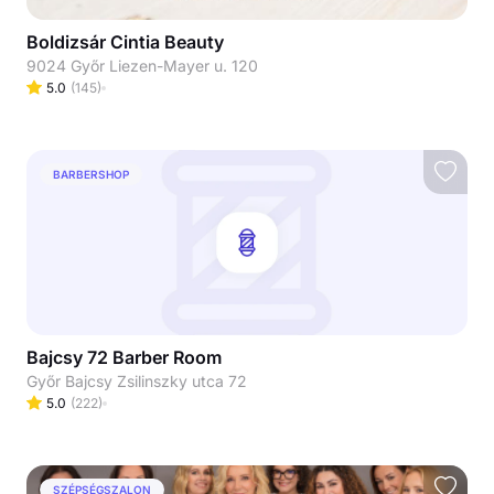
Boldizsár Cintia Beauty
9024 Győr Liezen-Mayer u. 120
5.0
(
145
)
BARBERSHOP
Bajcsy 72 Barber Room
Győr Bajcsy Zsilinszky utca 72
5.0
(
222
)
SZÉPSÉGSZALON