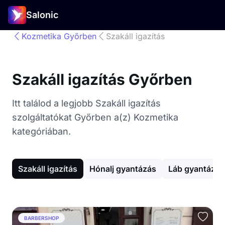
Salonic
Kozmetika Győrben
Szakáll igazítás
Szakáll igazítás Győrben
Itt találod a legjobb Szakáll igazítás
szolgáltatókat Győrben a(z) Kozmetika
kategóriában.
Szakáll igazítás
Hónalj gyantázás
Láb gyantázás
BARBERSHOP