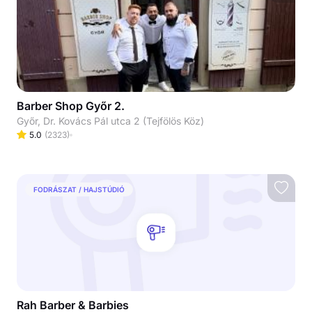
Barber Shop Győr 2.
Győr, Dr. Kovács Pál utca 2 (Tejfölös Köz)
5.0
(
2323
)
FODRÁSZAT / HAJSTÚDIÓ
Rah Barber & Barbies