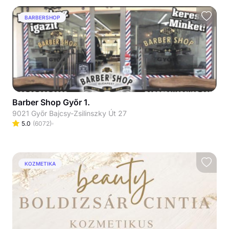
BARBERSHOP
Barber Shop Győr 1.
9021 Győr Bajcsy-Zsilinszky Út 27
5.0
(
6072
)
KOZMETIKA