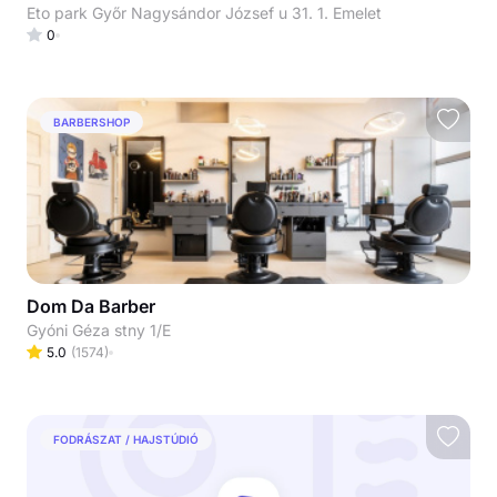
Eto park Győr Nagysándor József u 31. 1. Emelet
0
BARBERSHOP
Dom Da Barber
Gyóni Géza stny 1/E
5.0
(
1574
)
FODRÁSZAT / HAJSTÚDIÓ