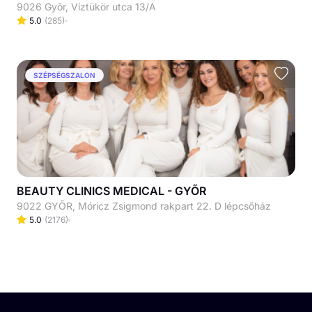
9026 Győr, Víztükör utca 13/A
5.0
(
285
)
SZÉPSÉGSZALON
BEAUTY CLINICS MEDICAL - GYŐR
9022 GYŐR, Móricz Zsigmond rakpart 22. D lépcsőház
5.0
(
2176
)