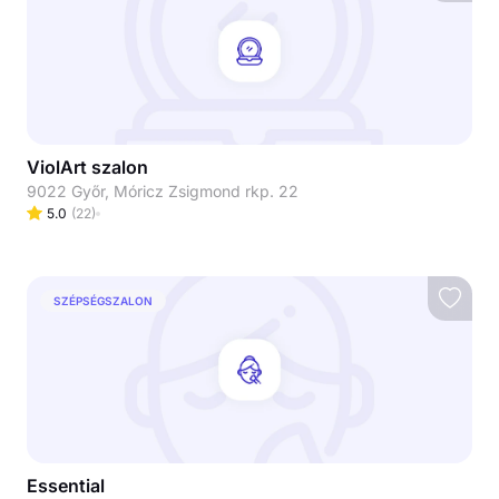
ViolArt szalon
9022 Győr, Móricz Zsigmond rkp. 22
5.0
(
22
)
SZÉPSÉGSZALON
Essential