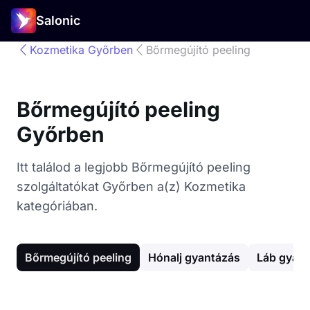
Salonic
Kozmetika Győrben
Bőrmegújító peeling
Bőrmegújító peeling
Győrben
Itt találod a legjobb Bőrmegújító peeling
szolgáltatókat Győrben a(z) Kozmetika
kategóriában.
Bőrmegújító peeling
Hónalj gyantázás
Láb gyan