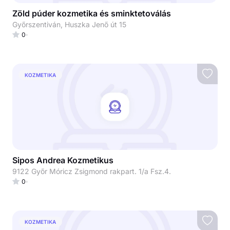
Zöld púder kozmetika és sminktetoválás
Győrszentiván, Huszka Jenő út 15
0
KOZMETIKA
Sipos Andrea Kozmetikus
9122 Győr Móricz Zsigmond rakpart. 1/a Fsz.4.
0
KOZMETIKA