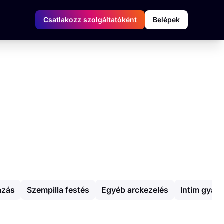
Csatlakozz szolgáltatóként
Belépek
ázás
Szempilla festés
Egyéb arckezelés
Intim gyan