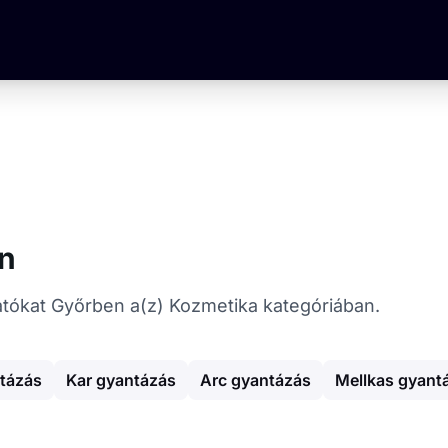
n
tatókat Győrben a(z) Kozmetika kategóriában.
tázás
Kar gyantázás
Arc gyantázás
Mellkas gyant