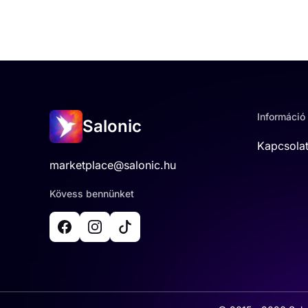
Információ
Salonic
Kapcsola
marketplace@salonic.hu
Kövess bennünket