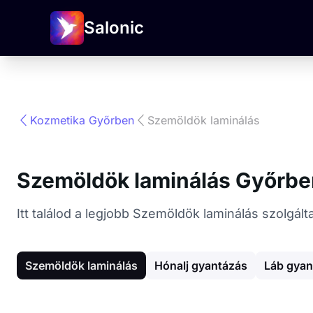
Salonic
Kozmetika Győrben
Szemöldök laminálás
Szemöldök laminálás Győrbe
Itt találod a legjobb Szemöldök laminálás szolgál
Szemöldök laminálás
Hónalj gyantázás
Láb gyan