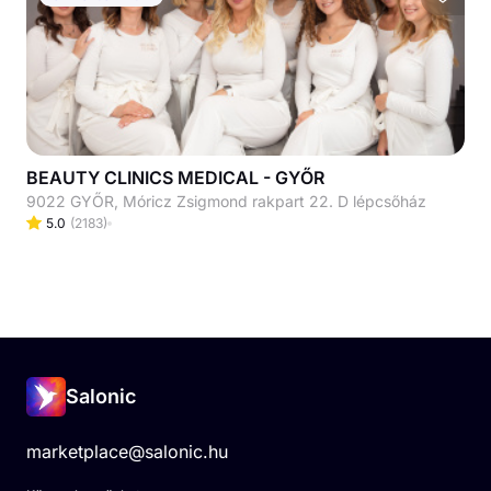
BEAUTY CLINICS MEDICAL - GYŐR
9022 GYŐR, Móricz Zsigmond rakpart 22. D lépcsőház
5.0
(
2183
)
Salonic
marketplace@salonic.hu