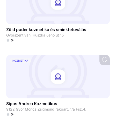
Zöld púder kozmetika és sminktetoválás
Győrszentiván, Huszka Jenő út 15
0
KOZMETIKA
Sipos Andrea Kozmetikus
9122 Győr Móricz Zsigmond rakpart. 1/a Fsz.4.
0