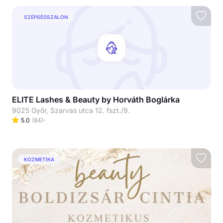
SZÉPSÉGSZALON
ELITE Lashes & Beauty by Horváth Boglárka
9025 Győr, Szarvas utca 12. fszt./9.
5.0
(
84
)
KOZMETIKA