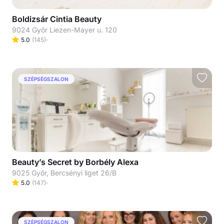
Boldizsár Cintia Beauty
9024 Győr Liezen-Mayer u. 120
5.0
(
145
)
SZÉPSÉGSZALON
Beauty’s Secret by Borbély Alexa
9025 Győr, Bercsényi liget 26/B
5.0
(
147
)
SZÉPSÉGSZALON