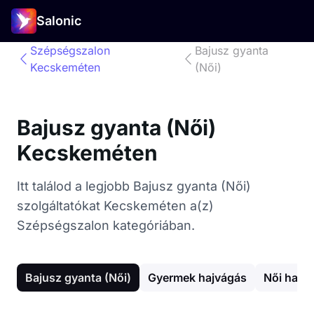
Salonic
Szépségszalon
Bajusz gyanta
Kecskeméten
(Női)
Bajusz gyanta (Női)
Kecskeméten
Itt találod a legjobb Bajusz gyanta (Női)
szolgáltatókat Kecskeméten a(z)
Szépségszalon kategóriában.
Bajusz gyanta (Női)
Gyermek hajvágás
Női hajv