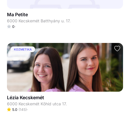
Ma Petite
6000 Kecskemét Batthyány u. 17.
0
KOZMETIKA
Lézia Kecskemét
6000 Kecskemét Kőhíd utca 17.
5.0
(
145
)