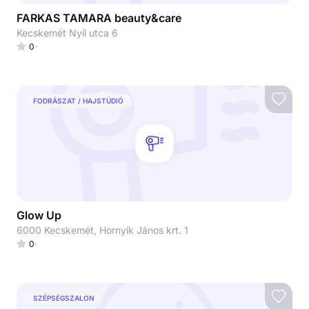
FARKAS TAMARA beauty&care
Kecskemét Nyíl utca 6
0
FODRÁSZAT / HAJSTÚDIÓ
Glow Up
6000 Kecskemét, Hornyik János krt. 1
0
SZÉPSÉGSZALON