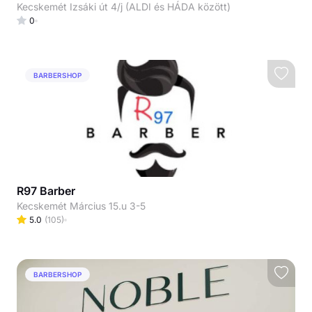
Kecskemét Izsáki út 4/j (ALDI és HÁDA között)
0
BARBERSHOP
R97 Barber
Kecskemét Március 15.u 3-5
5.0
(
105
)
BARBERSHOP