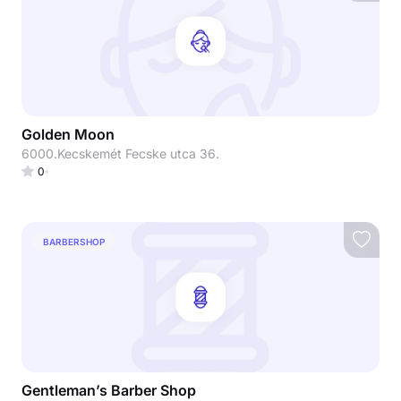
Golden Moon
6000.Kecskemét Fecske utca 36.
0
BARBERSHOP
Gentleman’s Barber Shop