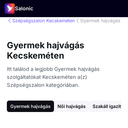
Salonic
Szépségszalon Kecskeméten
Gyermek hajvágás
Gyermek hajvágás
Kecskeméten
Itt találod a legjobb Gyermek hajvágás
szolgáltatókat Kecskeméten a(z)
Szépségszalon kategóriában.
Gyermek hajvágás
Női hajvágás
Szakáll igazítás