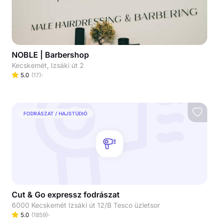
NOBLE | Barbershop
Kecskemét, Izsáki út 2
5.0
(
17
)
FODRÁSZAT / HAJSTÚDIÓ
Cut & Go expressz fodrászat
6000 Kecskemét Izsáki út 12/B Tesco üzletsor
5.0
(
1859
)