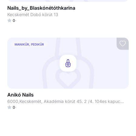
Nails_by_Blaskónétóthkarina
Kecskemét Dobó körút 13
0
MANIKŰR, PEDIKŰR
Anikó Nails
6000,Kecskemét, Akadémia körút 45. 2 /4. 104es kapucsengő
0