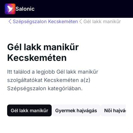
Salonic
Szépségszalon Kecskeméten
Gél lakk manikűr
Gél lakk manikűr
Kecskeméten
Itt találod a legjobb Gél lakk manikűr
szolgáltatókat Kecskeméten a(z)
Szépségszalon kategóriában.
Gél lakk manikűr
Gyermek hajvágás
Női hajvágá