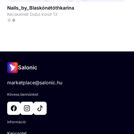
Nails_by_Blaskónétóthkarina
Kecskemét Dobó körút 13
0
Salonic
marketplace@salonic.hu
Kövess bennünket
Információ
Kapcsolat