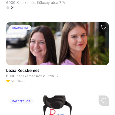
6000 Kecskemét, Kölcsey utca 7/A
0
KOZMETIKA
Lézia Kecskemét
6000 Kecskemét Kőhíd utca 17.
5.0
(
145
)
BARBERSHOP