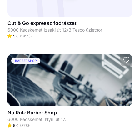
Cut & Go expressz fodrászat
6000 Kecskemét Izsáki út 12/B Tesco üzletsor
5.0
(
1855
)
BARBERSHOP
No Rulz Barber Shop
6000 Kecskemét, Nyíri út 17.
5.0
(
878
)