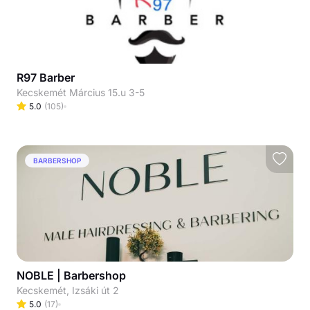
R97 Barber
Kecskemét Március 15.u 3-5
5.0
(
105
)
BARBERSHOP
NOBLE | Barbershop
Kecskemét, Izsáki út 2
5.0
(
17
)