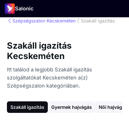
Salonic
Szépségszalon Kecskeméten
Szakáll igazítás
Szakáll igazítás
Kecskeméten
Itt találod a legjobb Szakáll igazítás
szolgáltatókat Kecskeméten a(z)
Szépségszalon kategóriában.
Szakáll igazítás
Gyermek hajvágás
Női hajvágás