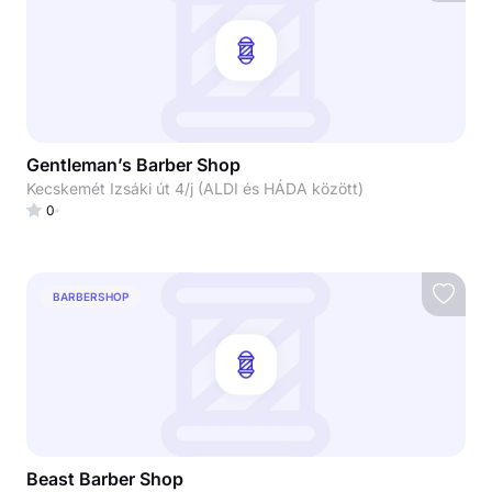
Gentleman’s Barber Shop
Kecskemét Izsáki út 4/j (ALDI és HÁDA között)
0
BARBERSHOP
Beast Barber Shop