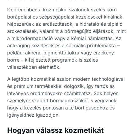
Debrecenben a kozmetikai szalonok széles körű
bőrápolási és szépségápolási kezeléseket kínálnak.
Népszerűek az arctisztítások, a hidratáló és tápláló
arckezelések, valamint a bőrmegújító eljárások, mint
a mikrodermabráció vagy a kémiai hámlasztás. Az
anti-aging kezelések és a speciális problémákra –
például aknéra, pigmentfoltokra vagy érzékeny
bőrre – kifejlesztett programok is széles
választékban elérhetők.
A legtöbb kozmetikai szalon modern technológiával
és prémium termékekkel dolgozik, így tartós és
látványos eredményekre számíthatsz. Sok helyen
személyre szabott bőrdiagnosztikát is végeznek,
hogy a kezelés pontosan a te bőrtípusodhoz és
igényeidhez igazodjon.
Hogyan válassz kozmetikát