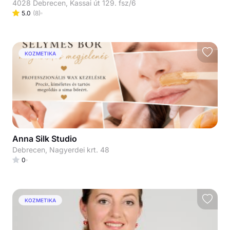
4028 Debrecen, Kassai út 129. fsz/6
5.0
(
8
)
KOZMETIKA
Anna Silk Studio
Debrecen, Nagyerdei krt. 48
0
KOZMETIKA