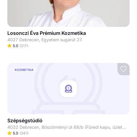
Losonczi Éva Prémium Kozmetika
4027 Debrecen, Egyetem sugárút 27.
5.0
(
217
)
KOZMETIKA
Szépségstúdió
4032 Debrecen, Böszörményi út 68/b (Füredi kapu, üzletsor/ Lana ruházat mellett balra)
5.0
(
341
)