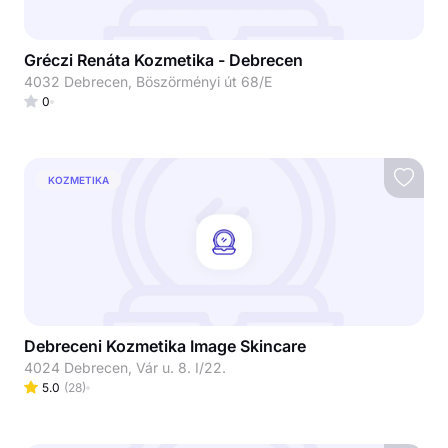
Gréczi Renáta Kozmetika - Debrecen
4032 Debrecen, Böszörményi út 68/E
0
KOZMETIKA
Debreceni Kozmetika Image Skincare
4024 Debrecen, Vár u. 8. I/22.
5.0
(
28
)