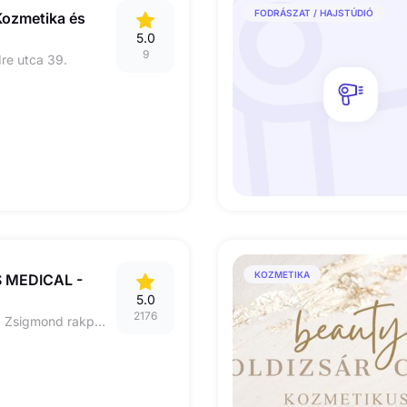
FODRÁSZAT / HAJSTÚDIÓ
ozmetika és
5.0
9
re utca 39.
KOZMETIKA
 MEDICAL -
5.0
2176
9022 GYŐR, Móricz Zsigmond rakpart 22. D lépcsőház