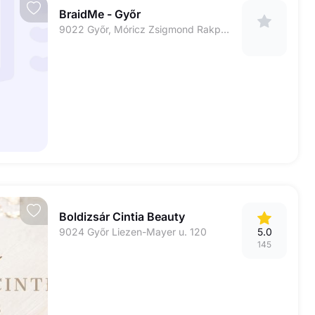
BraidMe - Győr
9022 Győr, Móricz Zsigmond Rakpart 1/B fszt 23.
Boldizsár Cintia Beauty
9024 Győr Liezen-Mayer u. 120
5.0
145