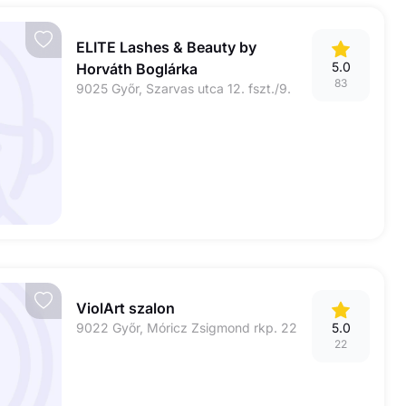
ELITE Lashes & Beauty by
5.0
Horváth Boglárka
83
9025 Győr, Szarvas utca 12. fszt./9.
ViolArt szalon
9022 Győr, Móricz Zsigmond rkp. 22
5.0
22