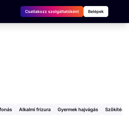
Csatlakozz szolgáltatóként
Belépek
fonás
Alkalmi frizura
Gyermek hajvágás
Szőkítés