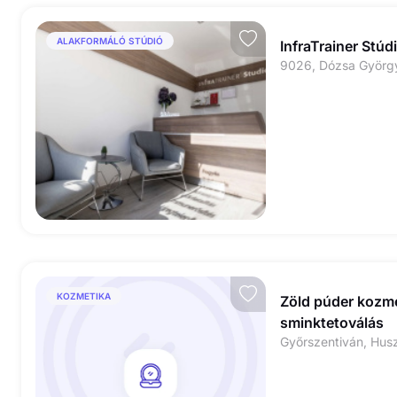
ALAKFORMÁLÓ STÚDIÓ
InfraTrainer Stúd
9026, Dózsa György
KOZMETIKA
Zöld púder kozme
sminktetoválás
Győrszentiván, Husz