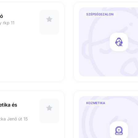
SZÉPSÉGSZALON
ió
 rkp 11
KOZMETIKA
tika és
ka Jenő út 15