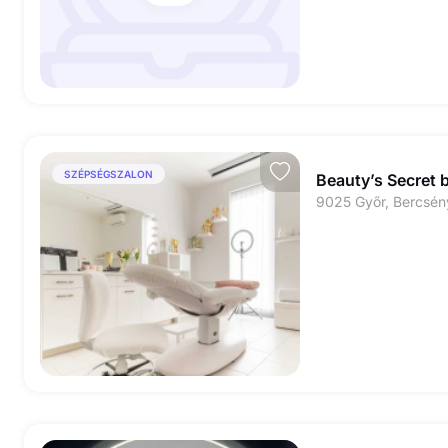
SZÉPSÉGSZALON
Beauty’s Secret 
9025 Győr, Bercsény