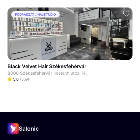
FODRÁSZAT / HAJSTÚDIÓ
Black Velvet Hair Székesfehérvár
8000 Székesfehérvár Kossuth utca 14.
5.0
(
369
)
Salonic