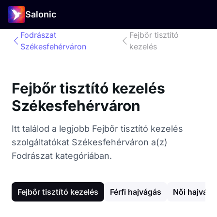
Salonic
Fodrászat
Fejbőr tisztító
Székesfehérváron
kezelés
Fejbőr tisztító kezelés
Székesfehérváron
Itt találod a legjobb Fejbőr tisztító kezelés
szolgáltatókat Székesfehérváron a(z)
Fodrászat kategóriában.
Fejbőr tisztító kezelés
Férfi hajvágás
Női hajvágá