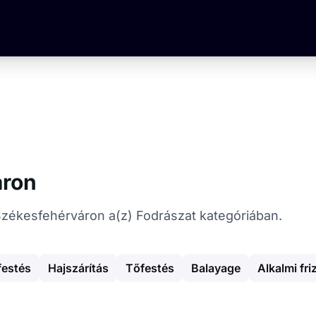
áron
at Székesfehérváron a(z) Fodrászat kategóriában.
festés
Hajszárítás
Tőfestés
Balayage
Alkalmi fri