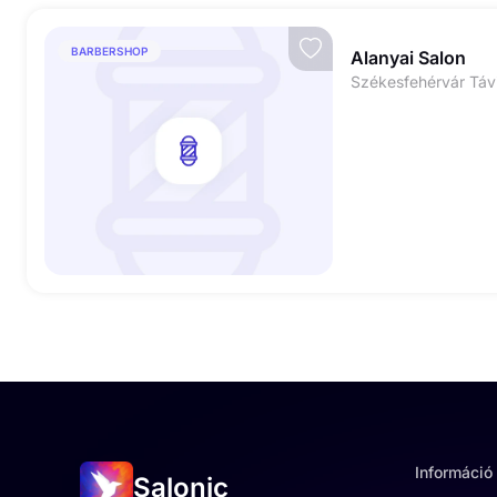
BARBERSHOP
Alanyai Salon
Székesfehérvár Távi
Információ
Salonic