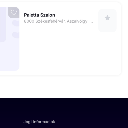
Paletta Szalon
8000 Székesfehérvár, Aszalvölgyi út 1. (Nagy TESCO)
Jogi információk