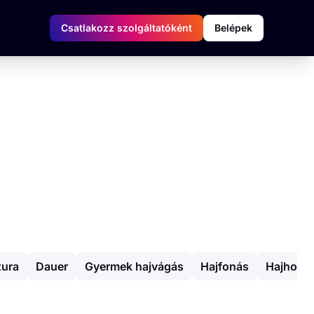
Csatlakozz szolgáltatóként
Belépek
zura
Dauer
Gyermek hajvágás
Hajfonás
Hajhossz