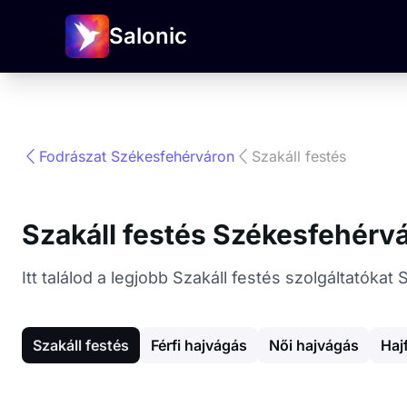
Salonic
Fodrászat Székesfehérváron
Szakáll festés
Szakáll festés Székesfehérv
Itt találod a legjobb Szakáll festés szolgáltatók
Szakáll festés
Férfi hajvágás
Női hajvágás
Haj