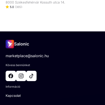
8000 Székesfehérvár Kossuth utca 14.
5.0
(
365
)
Salonic
marketplace@salonic.hu
Kövess bennünket
Információ
Kapcsolat