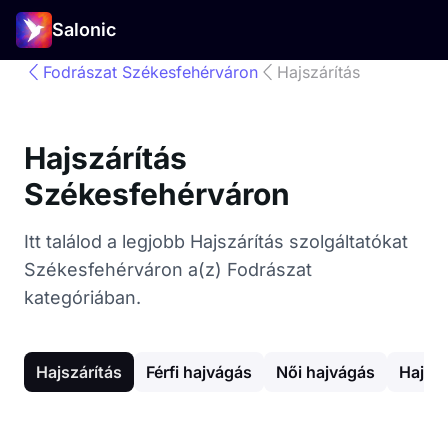
Salonic
Fodrászat Székesfehérváron
Hajszárítás
Hajszárítás
Székesfehérváron
Itt találod a legjobb Hajszárítás szolgáltatókat
Székesfehérváron a(z) Fodrászat
kategóriában.
Hajszárítás
Férfi hajvágás
Női hajvágás
Hajfes