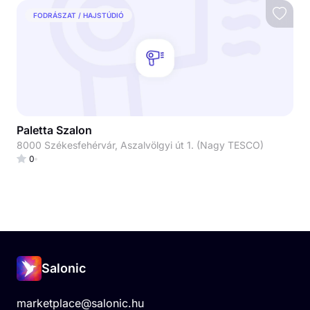
FODRÁSZAT / HAJSTÚDIÓ
Paletta Szalon
8000 Székesfehérvár, Aszalvölgyi út 1. (Nagy TESCO)
0
Salonic
marketplace@salonic.hu