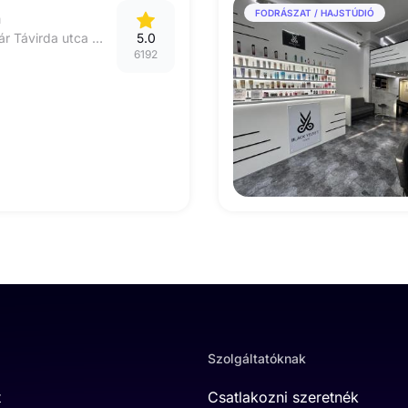
FODRÁSZAT / HAJSTÚDIÓ
a
8000 Székesfehérvár Távirda utca 1-3
5.0
6192
Szolgáltatóknak
t
Csatlakozni szeretnék