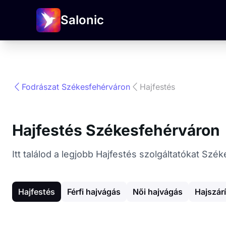
Salonic
Fodrászat Székesfehérváron
Hajfestés
Hajfestés Székesfehérváron
Itt találod a legjobb Hajfestés szolgáltatókat Sz
Hajfestés
Férfi hajvágás
Női hajvágás
Hajszár