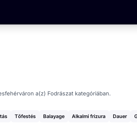
ékesfehérváron a(z) Fodrászat kategóriában.
ítás
Tőfestés
Balayage
Alkalmi frizura
Dauer
G