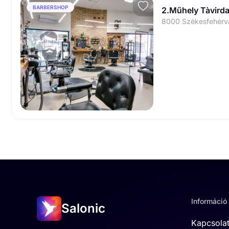
BARBERSHOP
2.Műhely Tàvird
Információ
Salonic
Kapcsola