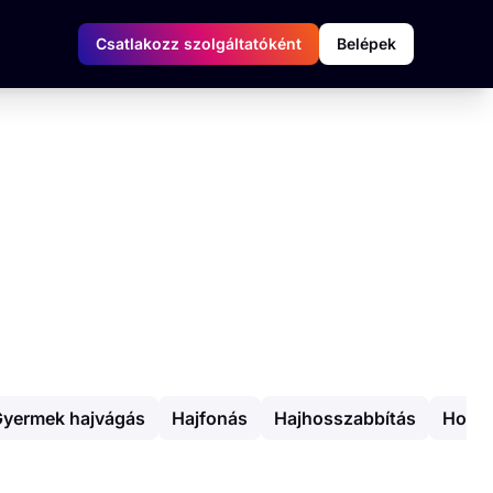
Csatlakozz szolgáltatóként
Belépek
yermek hajvágás
Hajfonás
Hajhosszabbítás
Hossz