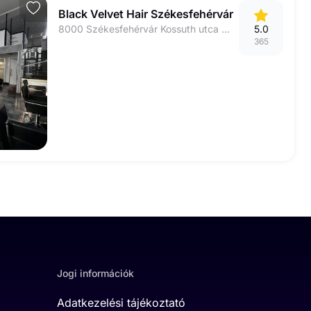
Black Velvet Hair Székesfehérvár
8000 Székesfehérvár Kossuth utca 14.
5.0
365
Jogi információk
Adatkezelési tájékoztató