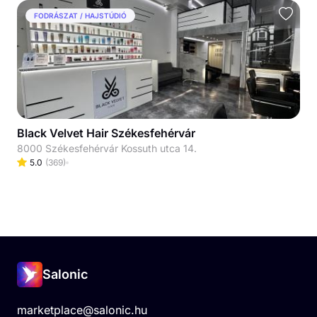
FODRÁSZAT / HAJSTÚDIÓ
Black Velvet Hair Székesfehérvár
8000 Székesfehérvár Kossuth utca 14.
5.0
(
369
)
Salonic
marketplace@salonic.hu