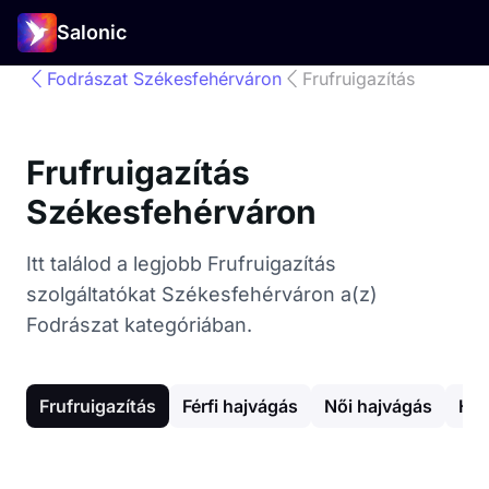
Salonic
Fodrászat Székesfehérváron
Frufruigazítás
Frufruigazítás
Székesfehérváron
Itt találod a legjobb Frufruigazítás
szolgáltatókat Székesfehérváron a(z)
Fodrászat kategóriában.
Frufruigazítás
Férfi hajvágás
Női hajvágás
Haj