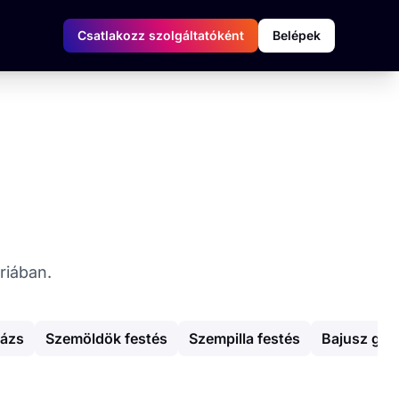
Csatlakozz szolgáltatóként
Belépek
riában.
zázs
Szemöldök festés
Szempilla festés
Bajusz gya