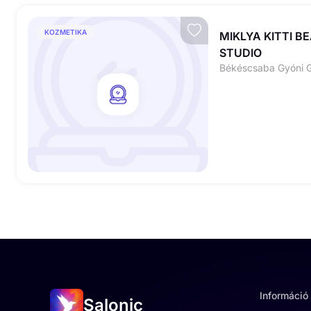
KOZMETIKA
MIKLYA KITTI B
STUDIO
Békéscsaba Gyóni G
Információ
Salonic