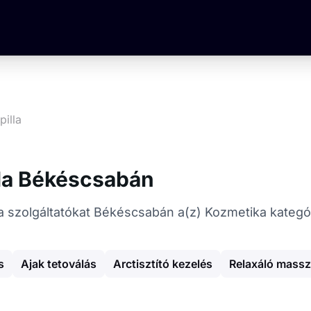
illa
la Békéscsabán
la szolgáltatókat Békéscsabán a(z) Kozmetika kategó
s
Ajak tetoválás
Arctisztító kezelés
Relaxáló mass