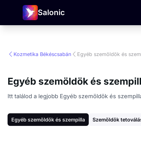
Salonic
Kozmetika Békéscsabán
Egyéb szemöldök és szemp
Egyéb szemöldök és szempil
Itt találod a legjobb Egyéb szemöldök és szempil
Egyéb szemöldök és szempilla
Szemöldök tetoválá