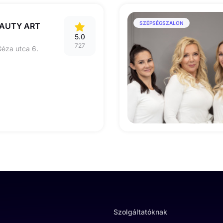
SZÉPSÉGSZALON
EAUTY ART
5.0
727
éza utca 6.
Szolgáltatóknak