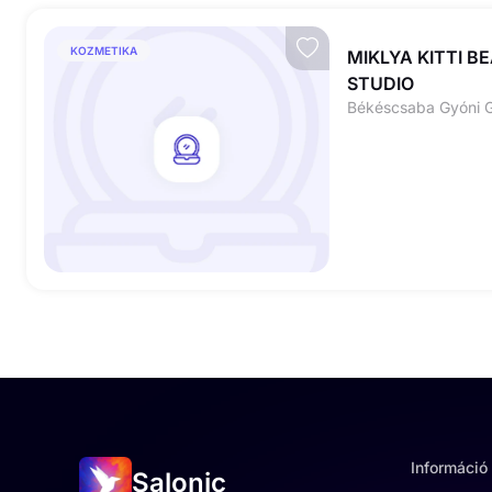
KOZMETIKA
MIKLYA KITTI B
STUDIO
Békéscsaba Gyóni G
Információ
Salonic