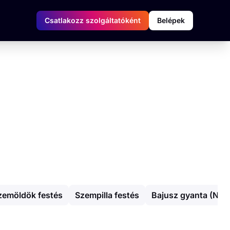
Csatlakozz szolgáltatóként
Belépek
zemöldök festés
Szempilla festés
Bajusz gyanta (Női)