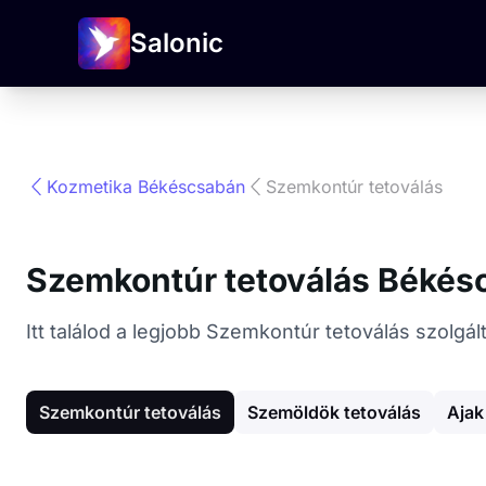
Salonic
Kozmetika Békéscsabán
Szemkontúr tetoválás
Szemkontúr tetoválás Békés
Itt találod a legjobb Szemkontúr tetoválás szolg
Szemkontúr tetoválás
Szemöldök tetoválás
Ajak