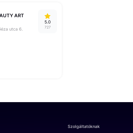
EAUTY ART
5.0
727
éza utca 6.
Szolgáltatóknak