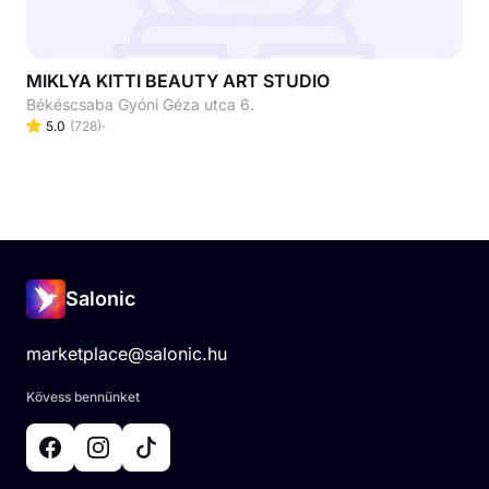
MIKLYA KITTI BEAUTY ART STUDIO
Békéscsaba Gyóni Géza utca 6.
5.0
(
728
)
Salonic
marketplace@salonic.hu
Kövess bennünket