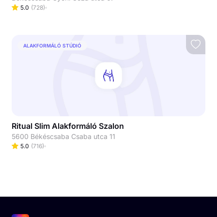
5.0
(
728
)
ALAKFORMÁLÓ STÚDIÓ
Ritual Slim Alakformáló Szalon
5600 Békéscsaba Csaba utca 11
5.0
(
716
)