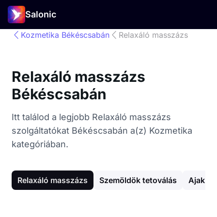
Salonic
Kozmetika Békéscsabán
Relaxáló masszázs
Relaxáló masszázs
Békéscsabán
Itt találod a legjobb Relaxáló masszázs
szolgáltatókat Békéscsabán a(z) Kozmetika
kategóriában.
Relaxáló masszázs
Szemöldök tetoválás
Ajak te