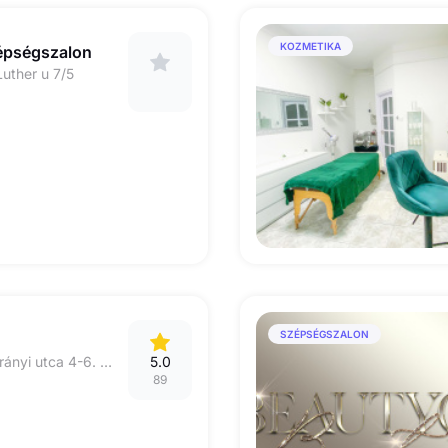
KOZMETIKA
épségszalon
uther u 7/5
SZÉPSÉGSZALON
5600 Békéscsaba, Irányi utca 4-6. (Nagy Imre tér)
5.0
89