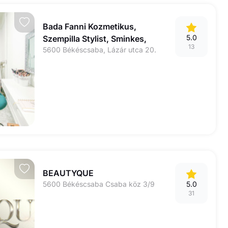
Bada Fanni Kozmetikus,
5.0
Szempilla Stylist, Sminkes,
13
5600 Békéscsaba, Lázár utca 20.
Sminktetováló
BEAUTYQUE
5600 Békéscsaba Csaba köz 3/9
5.0
31