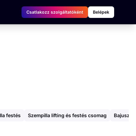
Csatlakozz szolgáltatóként
Belépek
la festés
Szempilla lifting és festés csomag
Bajusz gy