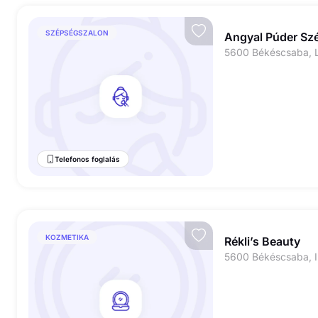
SZÉPSÉGSZALON
Angyal Púder Sz
5600 Békéscsaba, L
Telefonos foglalás
KOZMETIKA
Rékli’s Beauty