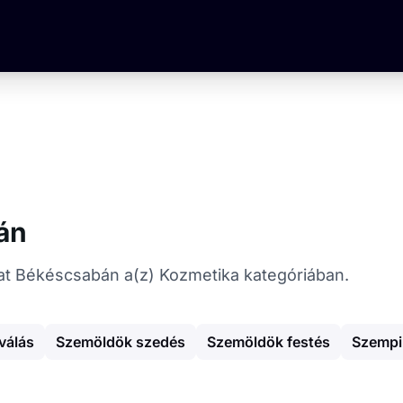
án
ókat Békéscsabán a(z) Kozmetika kategóriában.
válás
Szemöldök szedés
Szemöldök festés
Szempil