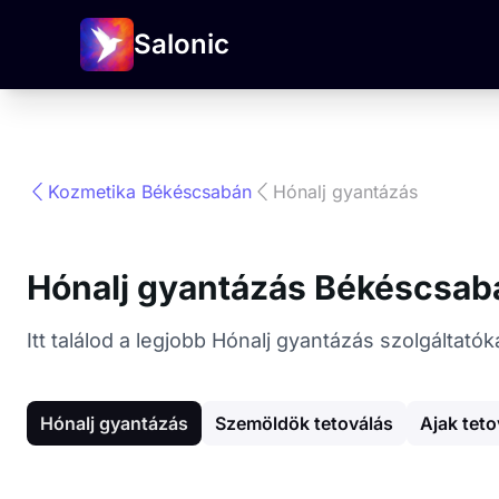
Salonic
Kozmetika Békéscsabán
Hónalj gyantázás
Hónalj gyantázás Békéscsab
Itt találod a legjobb Hónalj gyantázás szolgáltat
Hónalj gyantázás
Szemöldök tetoválás
Ajak teto