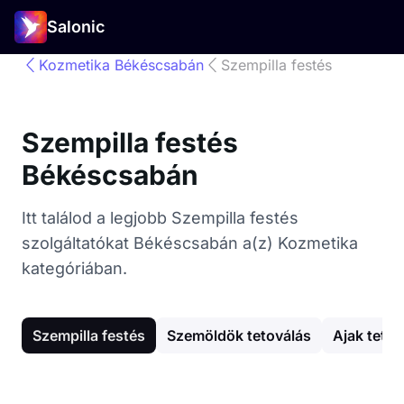
Salonic
Kozmetika Békéscsabán
Szempilla festés
Szempilla festés
Békéscsabán
Itt találod a legjobb Szempilla festés
szolgáltatókat Békéscsabán a(z) Kozmetika
kategóriában.
Szempilla festés
Szemöldök tetoválás
Ajak tetov