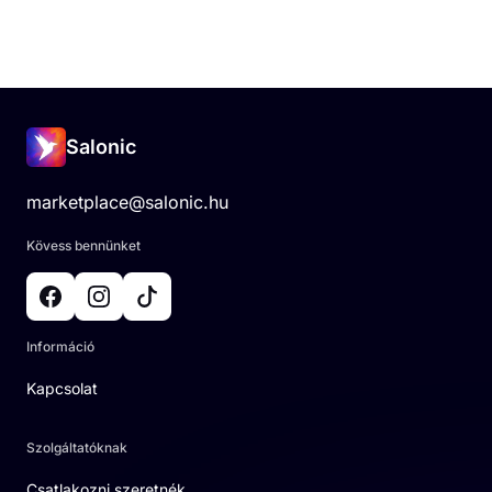
Salonic
marketplace@salonic.hu
Kövess bennünket
Információ
Kapcsolat
Szolgáltatóknak
Csatlakozni szeretnék