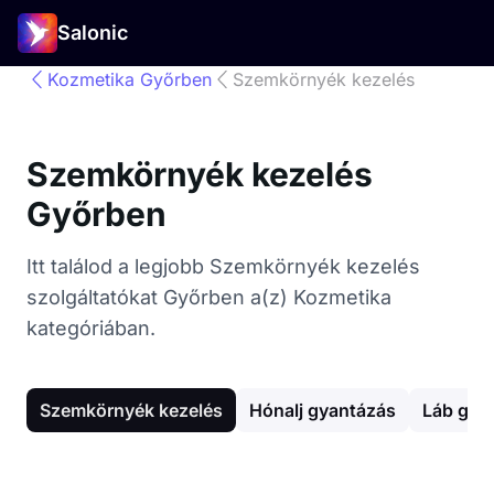
Salonic
Kozmetika Győrben
Szemkörnyék kezelés
Szemkörnyék kezelés
Győrben
Itt találod a legjobb Szemkörnyék kezelés
szolgáltatókat Győrben a(z) Kozmetika
kategóriában.
Szemkörnyék kezelés
Hónalj gyantázás
Láb gya