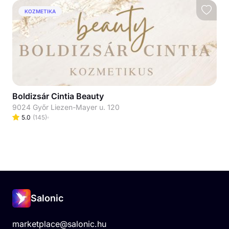
KOZMETIKA
Boldizsár Cintia Beauty
9024 Győr Liezen-Mayer u. 120
5.0
(
145
)
Salonic
marketplace@salonic.hu