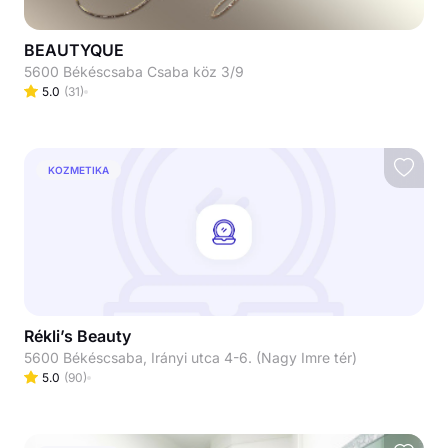
BEAUTYQUE
5600 Békéscsaba Csaba köz 3/9
5.0
(
31
)
KOZMETIKA
Rékli’s Beauty
5600 Békéscsaba, Irányi utca 4-6. (Nagy Imre tér)
5.0
(
90
)