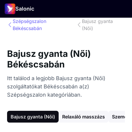
Salonic
Szépségszalon
Bajusz gyanta
Békéscsabán
(Női)
Bajusz gyanta (Női)
Békéscsabán
Itt találod a legjobb Bajusz gyanta (Női)
szolgáltatókat Békéscsabán a(z)
Szépségszalon kategóriában.
Bajusz gyanta (Női)
Relaxáló masszázs
Szemöld