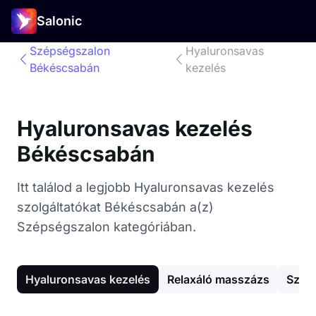
Salonic
Szépségszalon
Hyaluronsavas
Békéscsabán
kezelés
Hyaluronsavas kezelés
Békéscsabán
Itt találod a legjobb Hyaluronsavas kezelés
szolgáltatókat Békéscsabán a(z)
Szépségszalon kategóriában.
Hyaluronsavas kezelés
Relaxáló masszázs
Szem