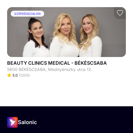
SZÉPSÉGSZALON
BEAUTY CLINICS MEDICAL - BÉKÉSCSABA
5600 BÉKÉSCSABA, Mednyánszky utca 12.
5.0
(
1205
)
Salonic