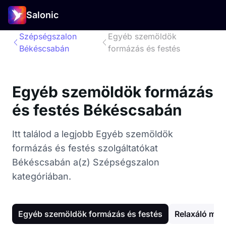
Salonic
Szépségszalon
Egyéb szemöldök
Békéscsabán
formázás és festés
Egyéb szemöldök formázás
és festés Békéscsabán
Itt találod a legjobb Egyéb szemöldök
formázás és festés szolgáltatókat
Békéscsabán a(z) Szépségszalon
kategóriában.
Egyéb szemöldök formázás és festés
Relaxáló ma