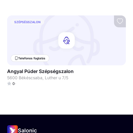
SZÉPSÉGSZALON
Telefonos foglalás
Angyal Púder Szépségszalon
5600 Békéscsaba, Luther u 7/5
0
Salonic