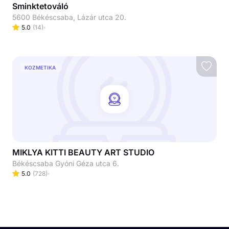
Sminktetováló
5600 Békéscsaba, Lázár utca 20.
5.0
(
14
)
KOZMETIKA
MIKLYA KITTI BEAUTY ART STUDIO
Békéscsaba Gyóni Géza utca 6.
5.0
(
728
)