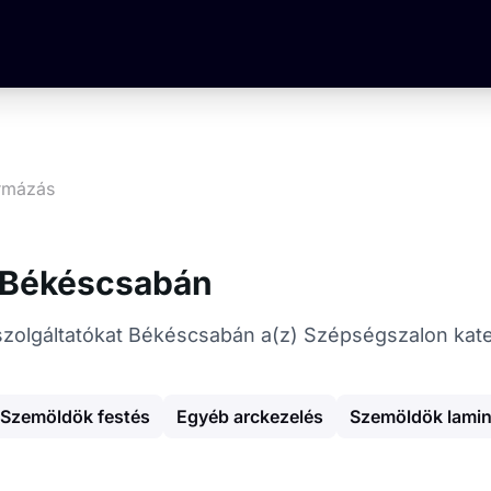
ormázás
 Békéscsabán
s szolgáltatókat Békéscsabán a(z) Szépségszalon kat
Szemöldök festés
Egyéb arckezelés
Szemöldök lamin