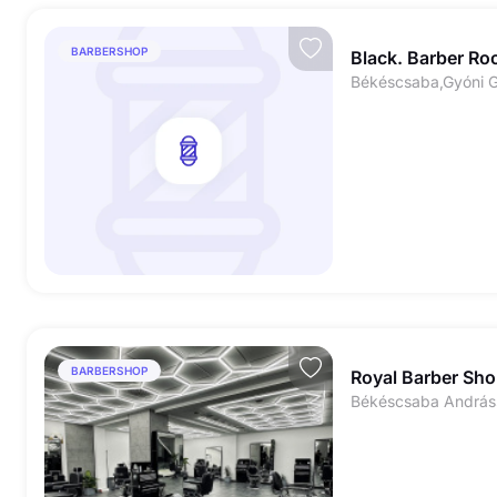
BARBERSHOP
Black. Barber R
Békéscsaba,Gyóni G
BARBERSHOP
Royal Barber Sh
Békéscsaba Andráss