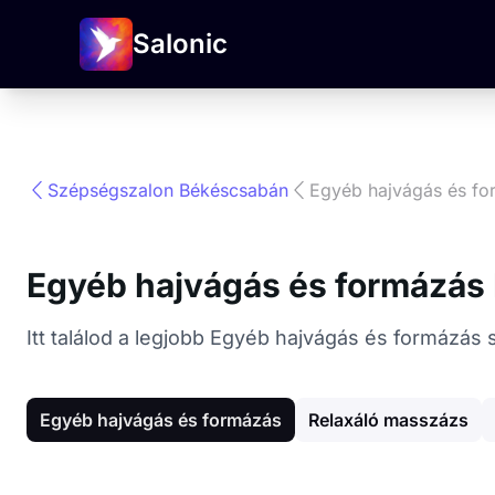
Salonic
Szépségszalon Békéscsabán
Egyéb hajvágás és f
Egyéb hajvágás és formázás
Itt találod a legjobb Egyéb hajvágás és formázá
Egyéb hajvágás és formázás
Relaxáló masszázs