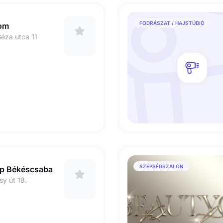
FODRÁSZAT / HAJSTÚDIÓ
oom
éza utca 11
SZÉPSÉGSZALON
op Békéscsaba
y út 18.