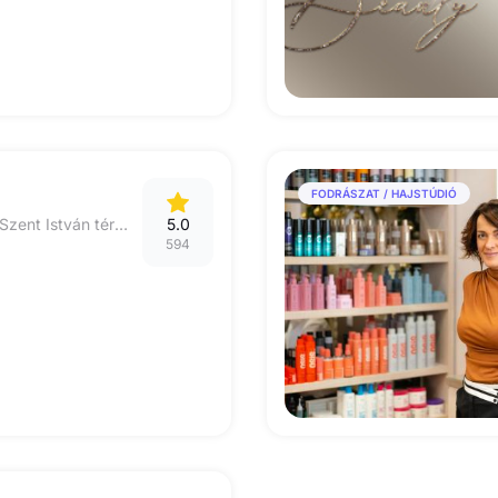
FODRÁSZAT / HAJSTÚDIÓ
5600, Békéscsaba, Szent István tér 10/1
5.0
594