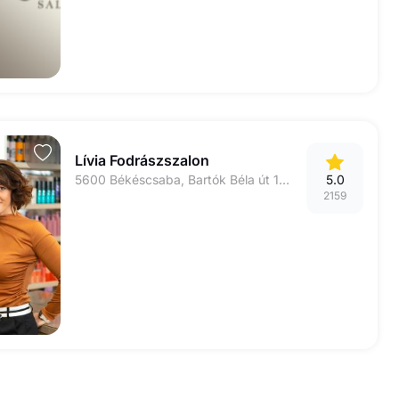
Lívia Fodrászszalon
5600 Békéscsaba, Bartók Béla út 19 fsz. 6
5.0
2159