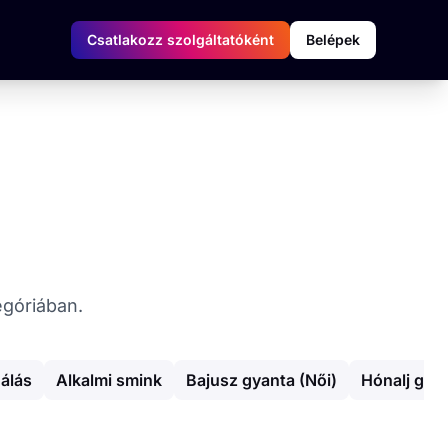
Csatlakozz szolgáltatóként
Belépek
egóriában.
álás
Alkalmi smink
Bajusz gyanta (Női)
Hónalj gya