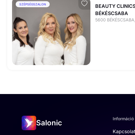
SZÉPSÉGSZALON
BEAUTY CLINICS
BÉKÉSCSABA
Információ
Salonic
Kapcsola