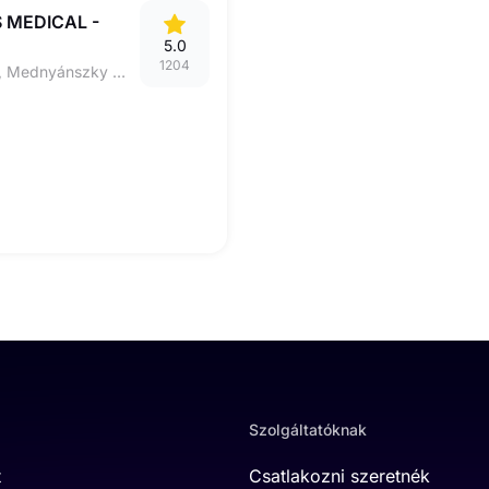
 MEDICAL -
5.0
1204
5600 BÉKÉSCSABA, Mednyánszky utca 12.
Szolgáltatóknak
t
Csatlakozni szeretnék