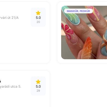
MANIKŰR, PEDIKŰR
vári út 21/A
5.0
20
ó
arádi utca 5.
5.0
29