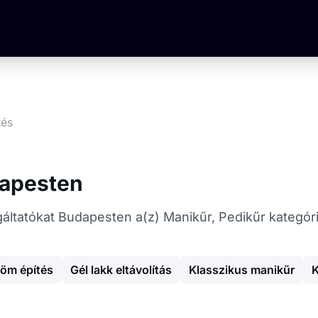
tés
dapesten
olgáltatókat Budapesten a(z) Manikűr, Pedikűr kategór
öm építés
Gél lakk eltávolítás
Klasszikus manikűr
K