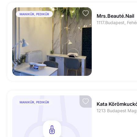
MANIKŰR, PEDIKŰR
Mrs.Beauté.Nail
1117.Budapest, Fehér
MANIKŰR, PEDIKŰR
Kata Körömkuck
1213 Budapest Magy