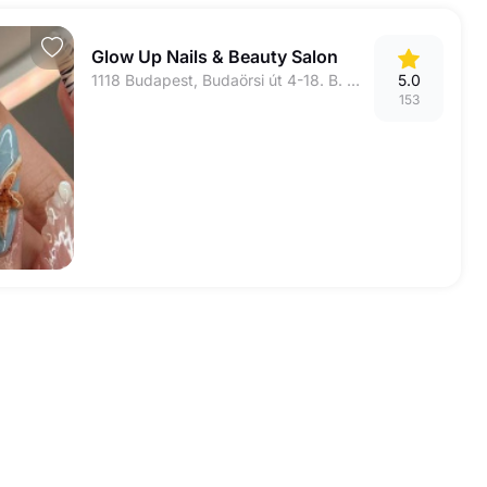
Glow Up Nails & Beauty Salon
1118 Budapest, Budaörsi út 4-18. B. ép. BAH- csomópont, a buszmegálló mögött
5.0
153