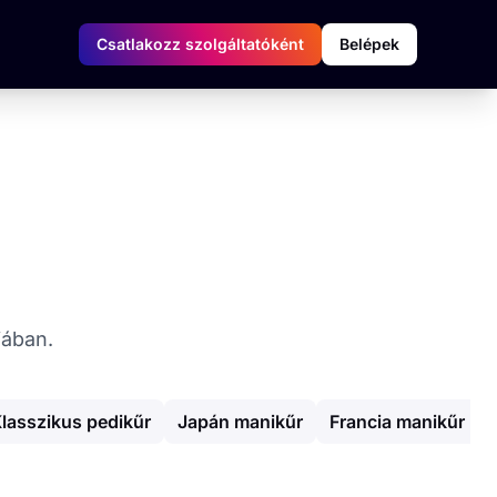
Csatlakozz szolgáltatóként
Belépek
iában.
lasszikus pedikűr
Japán manikűr
Francia manikűr