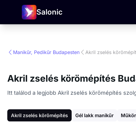
Salonic
Manikűr, Pedikűr Budapesten
Akril zselés körömépí
Akril zselés körömépítés Bu
Itt találod a legjobb Akril zselés körömépítés sz
Akril zselés körömépítés
Gél lakk manikűr
Műkör