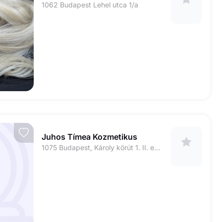
1062 Budapest Lehel utca 1/a
Juhos Tímea Kozmetikus
1075 Budapest, Károly körút 1. II. emelet jobbra, 46-os kapucsengő Juhos Tímea Kozmetikus