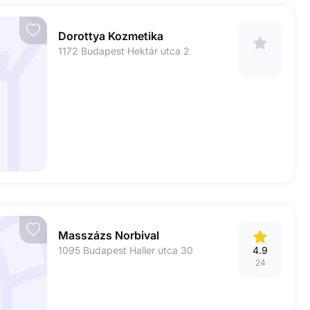
Dorottya Kozmetika
1172 Budapest Hektár utca 2
Masszázs Norbival
1095 Budapest Haller utca 30
4.9
24