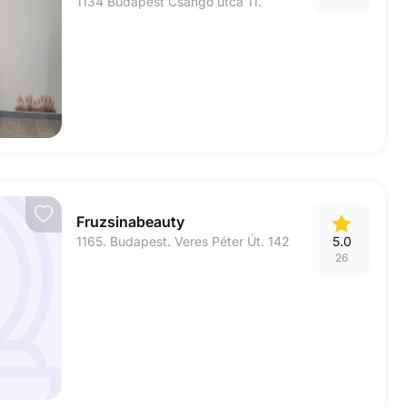
1134 Budapest Csángó utca 11.
Fruzsinabeauty
1165. Budapest. Veres Péter Út. 142
5.0
26