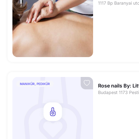
1117 Bp Baranyai ut
MANIKŰR, PEDIKŰR
Rose nails By: Li
Budapest 1173 Pesti