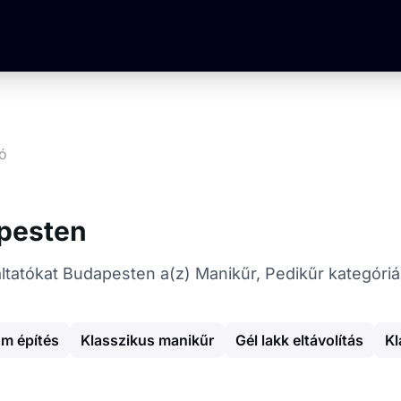
ió
apesten
gáltatókat Budapesten a(z) Manikűr, Pedikűr kategóri
m építés
Klasszikus manikűr
Gél lakk eltávolítás
Kl