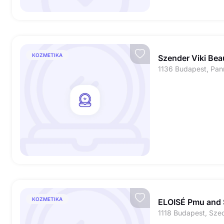
KOZMETIKA
Szender Viki Bea
1136 Budapest, Pan
KOZMETIKA
ELOISÉ Pmu and 
1118 Budapest, Szed