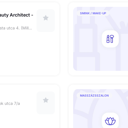
SMINK / MAKE-UP
uty Architect -
1052 Budapest Piarista utca 4. (Millennium Center 1. em. Millennium Beauty szalon)
MASSZÁZSSZALON
ok utca 7/a