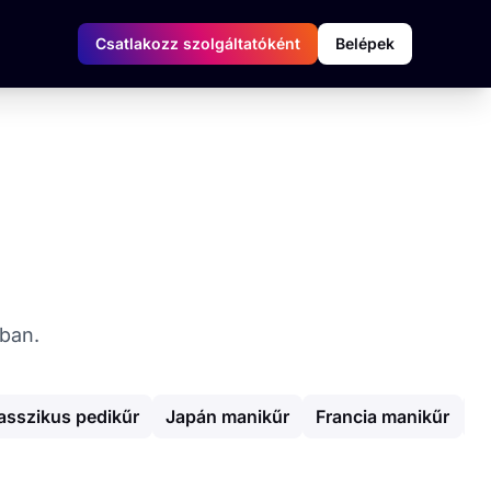
Csatlakozz szolgáltatóként
Belépek
ában.
asszikus pedikűr
Japán manikűr
Francia manikűr
E