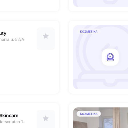
KOZMETIKA
uty
nónia u. 52/A
KOZMETIKA
Skincare
ersor utca 1.