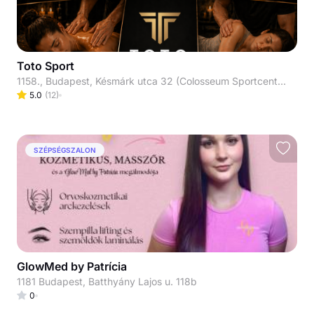
Toto Sport
1158., Budapest, Késmárk utca 32 (Colosseum Sportcentrum földszint)
5.0
(
12
)
SZÉPSÉGSZALON
GlowMed by Patrícia
1181 Budapest, Batthyány Lajos u. 118b
0