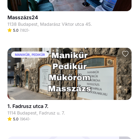
Masszázs24
1138 Budapest, Madarász Viktor utca 45.
5.0
(
182
)
MANIKŰR, PEDIKŰR
1. Fadrusz utca 7.
1114 Budapest, Fadrusz u. 7.
5.0
(
964
)