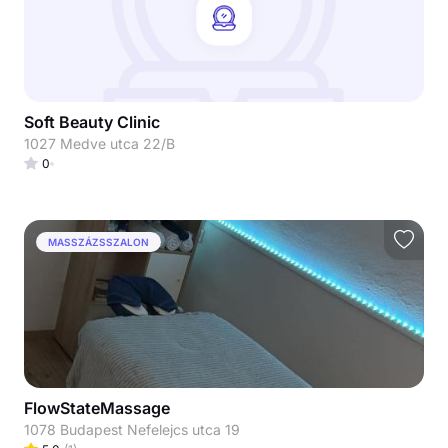
Soft Beauty Clinic
1027 Medve utca 22/B
0
MASSZÁZSSZALON
FlowStateMassage
1078 Budapest Nefelejcs utca 19