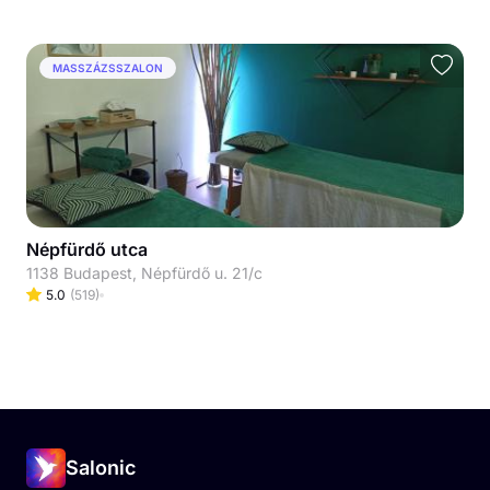
MASSZÁZSSZALON
Népfürdő utca
1138 Budapest, Népfürdő u. 21/c
5.0
(
519
)
Salonic