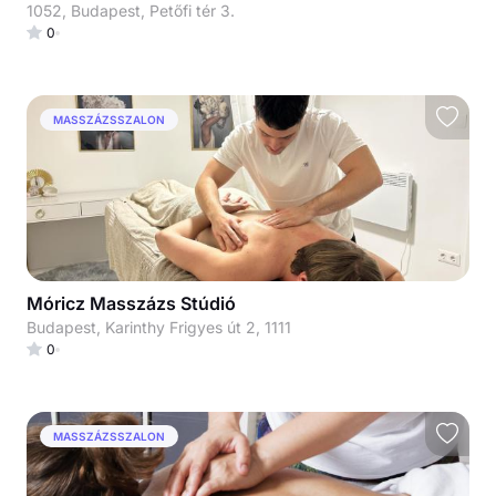
1052, Budapest, Petőfi tér 3.
0
MASSZÁZSSZALON
Móricz Masszázs Stúdió
Budapest, Karinthy Frigyes út 2, 1111
0
MASSZÁZSSZALON