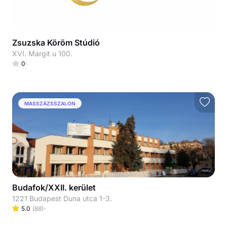
Zsuzska Köröm Stúdió
XVI. Margit u 100.
0
MASSZÁZSSZALON
Budafok/XXII. kerület
1221 Budapest Duna utca 1-3.
5.0
(
88
)