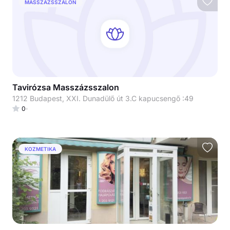
MASSZÁZSSZALON
Tavirózsa Masszázsszalon
1212 Budapest, XXI. Dunadülő út 3.C kapucsengő :49
0
KOZMETIKA