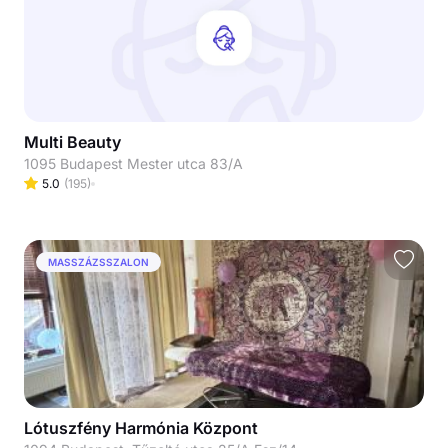
Multi Beauty
1095 Budapest Mester utca 83/A
5.0
(
195
)
MASSZÁZSSZALON
Lótuszfény Harmónia Központ