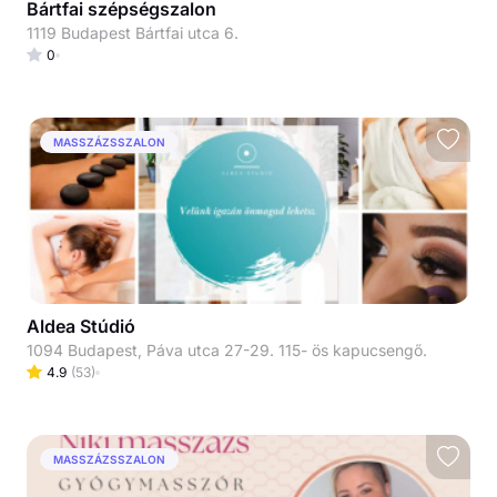
Bártfai szépségszalon
1119 Budapest Bártfai utca 6.
0
MASSZÁZSSZALON
Aldea Stúdió
1094 Budapest, Páva utca 27-29. 115- ös kapucsengő.
4.9
(
53
)
MASSZÁZSSZALON