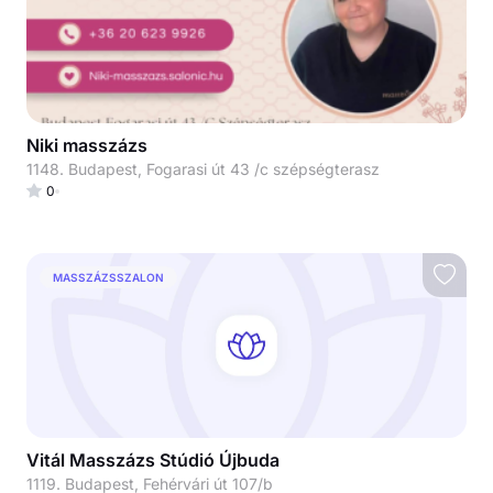
Niki masszázs
1148. Budapest, Fogarasi út 43 /c szépségterasz
0
MASSZÁZSSZALON
Vitál Masszázs Stúdió Újbuda
1119. Budapest, Fehérvári út 107/b