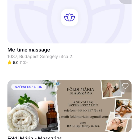
Me-time massage
1037, Budapest Seregély utca 2.
5.0
(
10
)
SZÉPSÉGSZALON
Földi Mária - Masszázs