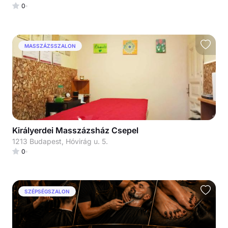
0
MASSZÁZSSZALON
Királyerdei Masszázsház Csepel
1213 Budapest, Hóvirág u. 5.
0
SZÉPSÉGSZALON