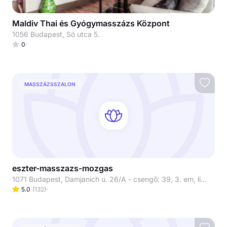
Maldiv Thai és Gyógymasszázs Központ
1056 Budapest, Só utca 5.
0
MASSZÁZSSZALON
eszter-masszazs-mozgas
1071 Budapest, Damjanich u. 26/A - csengő: 39, 3. em, liftből kilépve jobbra a 3. ajtó
5.0
(
132
)