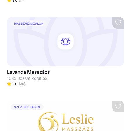
5.0
(
1
)
MASSZÁZSSZALON
Lavanda Masszázs
1085 József körút 53
5.0
(
96
)
SZÉPSÉGSZALON