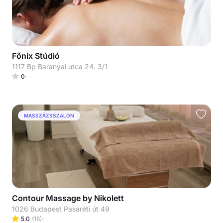
Főnix Stúdió
1117 Bp Baranyai utca 24. 3/1
0
MASSZÁZSSZALON
Contour Massage by Nikolett
1026 Budapest Pasaréti út 49
5.0
(
18
)