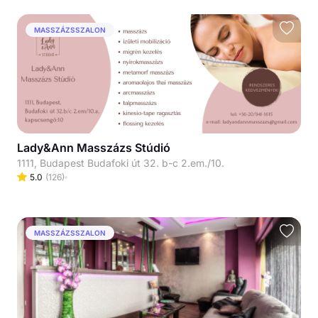
MASSZÁZSSZALON
Lady&Ann Masszázs Stúdió
1111, Budapest Budafoki út 32. b-c 2.em./10.
5.0
(
126
)
MASSZÁZSSZALON