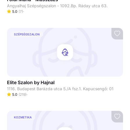
Angyalhaj Szépségszalon - 1092.Bp. Ráday utca 63.
5.0
(
7
)
SZÉPSÉGSZALON
Elite Szalon by Hajnal
1116. Budapest Barázda utca 5./A fsz.1. Kapucsengő: 01
5.0
(
219
)
KOZMETIKA