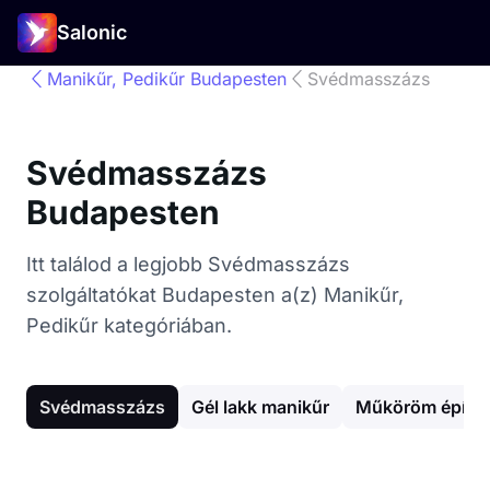
Salonic
Manikűr, Pedikűr Budapesten
Svédmasszázs
Svédmasszázs
Budapesten
Itt találod a legjobb Svédmasszázs
szolgáltatókat Budapesten a(z) Manikűr,
Pedikűr kategóriában.
Svédmasszázs
Gél lakk manikűr
Műköröm építé