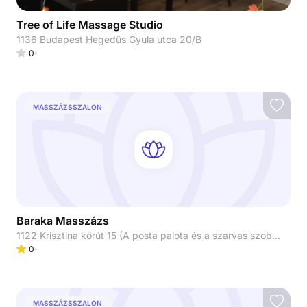
Tree of Life Massage Studio
1136 Budapest Hegedűs Gyula utca 20/B
0
MASSZÁZSSZALON
Baraka Masszázs
1122 Krisztina körút 15 (A posta palota és a szarvas szobor között a túloldalon)
0
MASSZÁZSSZALON