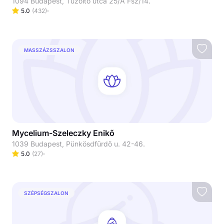
1094 Budapest, Tűzoltó utca 25/A Fsz/14.
5.0
(
432
)
MASSZÁZSSZALON
Mycelium-Szeleczky Enikő
1039 Budapest, Pünkösdfürdő u. 42-46.
5.0
(
27
)
SZÉPSÉGSZALON