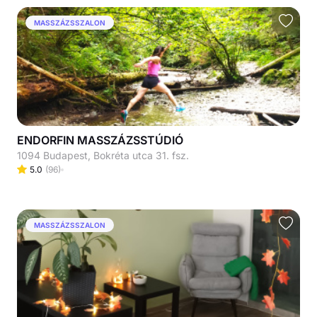
MASSZÁZSSZALON
ENDORFIN MASSZÁZSSTÚDIÓ
1094 Budapest, Bokréta utca 31. fsz.
5.0
(
96
)
MASSZÁZSSZALON