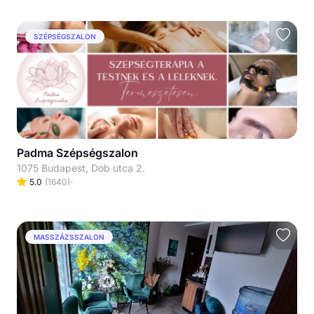
SZÉPSÉGSZALON
Padma Szépségszalon
1075 Budapest, Dob utca 2.
5.0
(
1640
)
MASSZÁZSSZALON