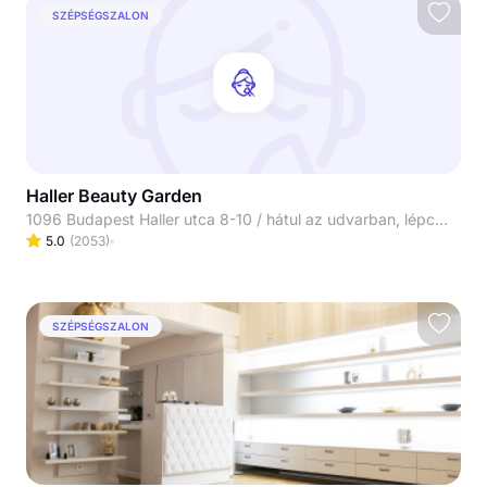
SZÉPSÉGSZALON
Haller Beauty Garden
1096 Budapest Haller utca 8-10 / hátul az udvarban, lépcsőn le / Masszázs/Fodrászat 99-es kapucsengő / Manikűr-Pedikűr 100-as kapucsengő
5.0
(
2053
)
SZÉPSÉGSZALON