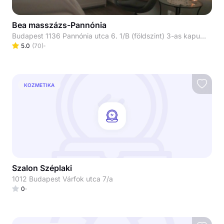
Bea masszázs-Pannónia
Budapest 1136 Pannónia utca 6. 1/B (földszint) 3-as kapucsengő
5.0
(
70
)
KOZMETIKA
Szalon Széplaki
1012 Budapest Várfok utca 7/a
0