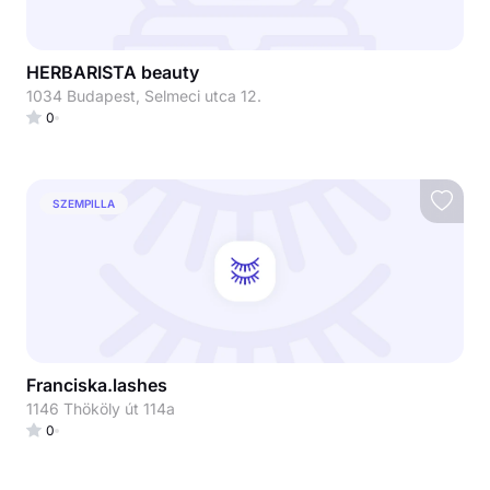
HERBARISTA beauty
1034 Budapest, Selmeci utca 12.
0
SZEMPILLA
Franciska.lashes
1146 Thököly út 114a
0