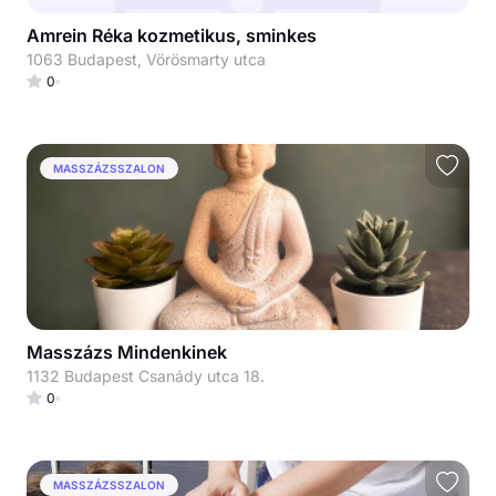
Amrein Réka kozmetikus, sminkes
1063 Budapest, Vörösmarty utca
0
MASSZÁZSSZALON
Masszázs Mindenkinek
1132 Budapest Csanády utca 18.
0
MASSZÁZSSZALON