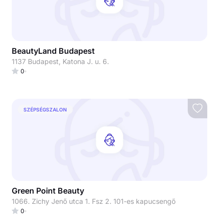
BeautyLand Budapest
1137 Budapest, Katona J. u. 6.
0
SZÉPSÉGSZALON
Green Point Beauty
1066. Zichy Jenő utca 1. Fsz 2. 101-es kapucsengő
0