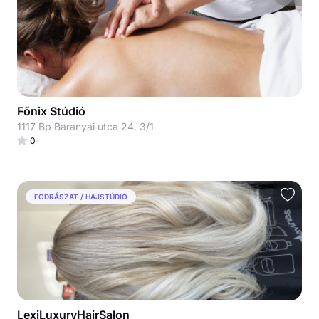
Főnix Stúdió
1117 Bp Baranyai utca 24. 3/1
0
FODRÁSZAT / HAJSTÚDIÓ
LexiLuxuryHairSalon