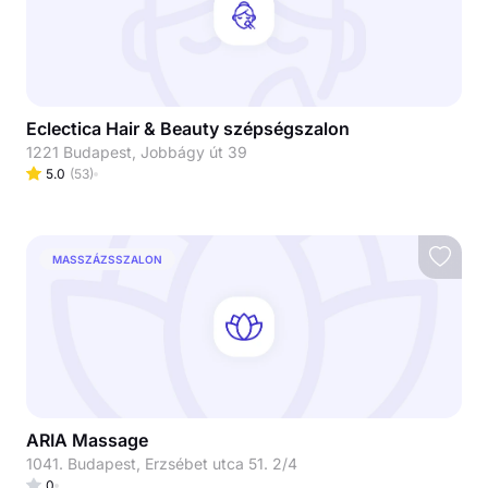
Eclectica Hair & Beauty szépségszalon
1221 Budapest, Jobbágy út 39
5.0
(
53
)
MASSZÁZSSZALON
ARIA Massage
1041. Budapest, Erzsébet utca 51. 2/4
0