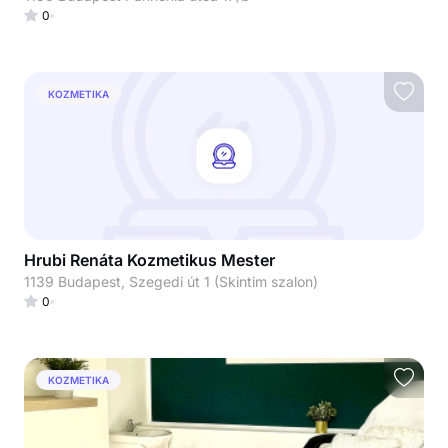
0
KOZMETIKA
Hrubi Renáta Kozmetikus Mester
1139 Budapest, Szegedi út 1 (Skintim szalon)
0
KOZMETIKA