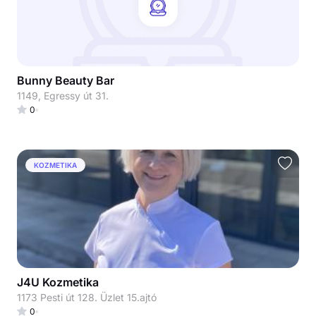
Bunny Beauty Bar
1149, Egressy út 31.
0
KOZMETIKA
J4U Kozmetika
1173 Pesti út 128. Üzlet 15.ajtó
0