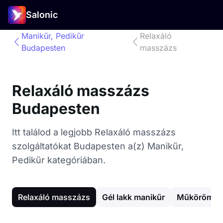
Salonic
Manikűr, Pedikűr
Relaxáló
Budapesten
masszázs
Relaxáló masszázs
Budapesten
Itt találod a legjobb Relaxáló masszázs
szolgáltatókat Budapesten a(z) Manikűr,
Pedikűr kategóriában.
Relaxáló masszázs
Gél lakk manikűr
Műköröm ép