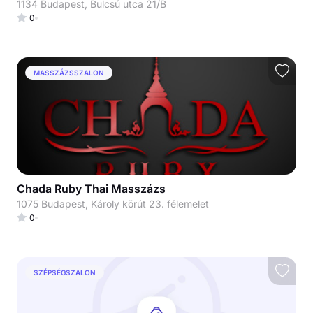
1134 Budapest, Bulcsú utca 21/B
0
MASSZÁZSSZALON
Chada Ruby Thai Masszázs
1075 Budapest, Károly körút 23. félemelet
0
SZÉPSÉGSZALON