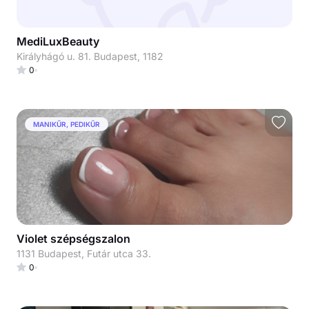
MediLuxBeauty
Királyhágó u. 81. Budapest, 1182
0
MANIKŰR, PEDIKŰR
Violet szépségszalon
1131 Budapest, Futár utca 33.
0