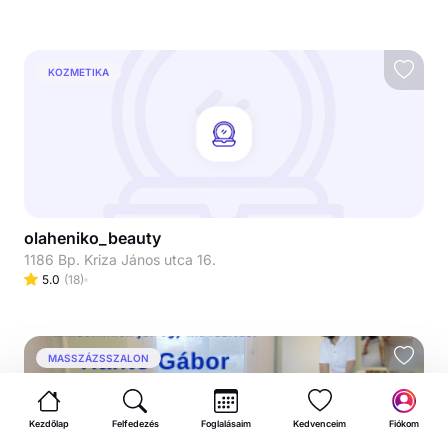
KOZMETIKA
olaheniko_beauty
1186 Bp. Kriza János utca 16.
5.0
(
18
)
MASSZÁZSSZALON
Kezdőlap
Felfedezés
Foglalásaim
Kedvenceim
Fiókom