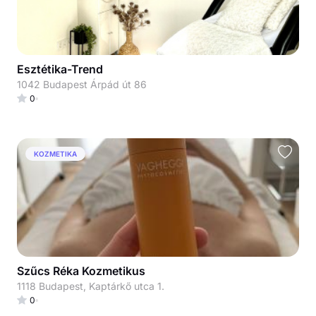
Esztétika-Trend
1042 Budapest Árpád út 86
0
KOZMETIKA
Szűcs Réka Kozmetikus
1118 Budapest, Kaptárkő utca 1.
0