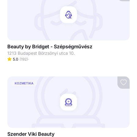
Beauty by Bridget - Szépségművész
1213 Budapest Börzsönyi utca 10.
5.0
(
192
)
KOZMETIKA
Szender Viki Beauty