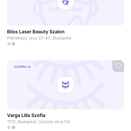
Bliss Laser Beauty Szalon
Petneházy utca 37-47., Budapest
0
SZEMPILLA
Varga Lilla Szófia
1173. Budapest, Uszoda utca 1/A
0