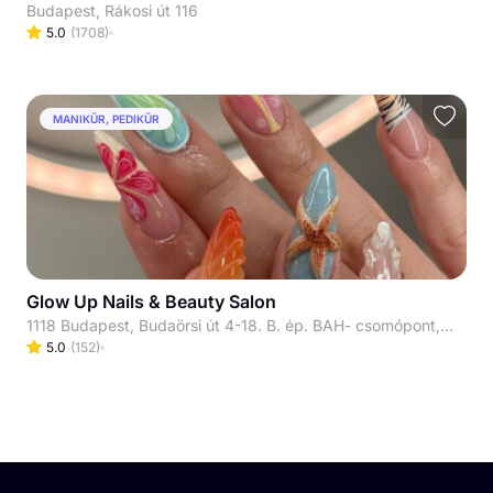
Budapest, Rákosi út 116
5.0
(
1708
)
MANIKŰR, PEDIKŰR
Glow Up Nails & Beauty Salon
1118 Budapest, Budaörsi út 4-18. B. ép. BAH- csomópont, a buszmegálló mögött
5.0
(
152
)