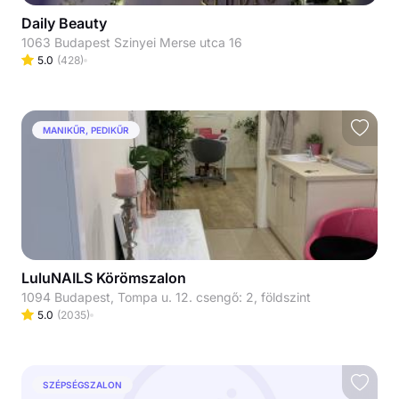
Daily Beauty
1063 Budapest Szinyei Merse utca 16
5.0
(
428
)
MANIKŰR, PEDIKŰR
LuluNAILS Körömszalon
1094 Budapest, Tompa u. 12. csengő: 2, földszint
5.0
(
2035
)
SZÉPSÉGSZALON