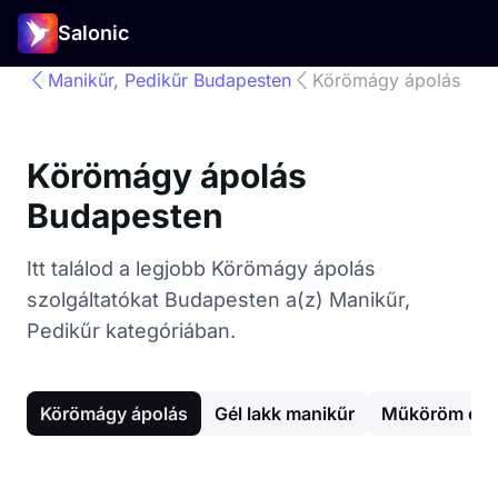
Salonic
Manikűr, Pedikűr Budapesten
Körömágy ápolás
Körömágy ápolás
Budapesten
Itt találod a legjobb Körömágy ápolás
szolgáltatókat Budapesten a(z) Manikűr,
Pedikűr kategóriában.
Körömágy ápolás
Gél lakk manikűr
Műköröm épí