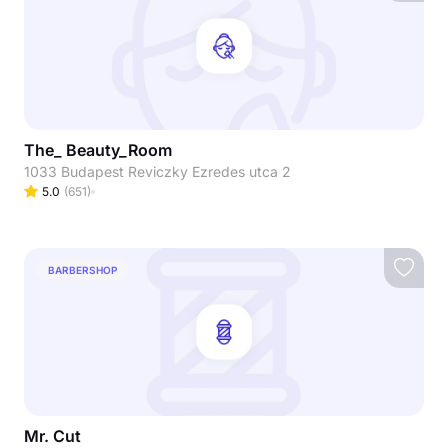
The_ Beauty_Room
1033 Budapest Reviczky Ezredes utca 2
5.0
(
651
)
BARBERSHOP
Mr. Cut