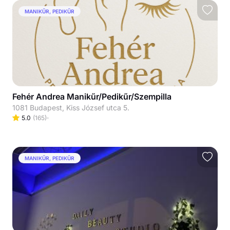
MANIKŰR, PEDIKŰR
Fehér Andrea Manikűr/Pedikűr/Szempilla
1081 Budapest, Kiss József utca 5.
5.0
(
165
)
MANIKŰR, PEDIKŰR