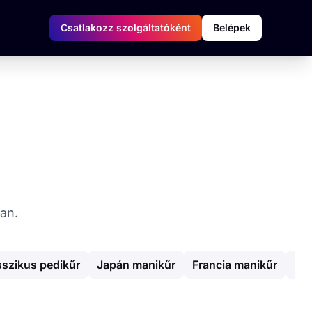
Csatlakozz szolgáltatóként
Belépek
ban.
sszikus pedikűr
Japán manikűr
Francia manikűr
Erő