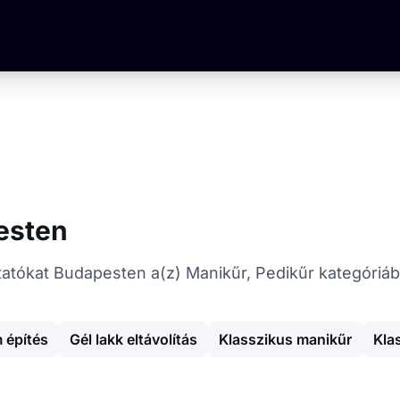
esten
ltatókat Budapesten a(z) Manikűr, Pedikűr kategóriá
 építés
Gél lakk eltávolítás
Klasszikus manikűr
Kla