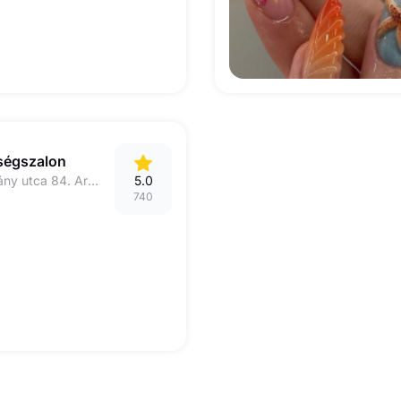
ségszalon
1074 Budapest Dohány utca 84. Arany Nyúl szépségszalon
5.0
740