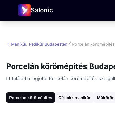
Salonic
Manikűr, Pedikűr Budapesten
Porcelán körömépítés
Porcelán körömépítés Budap
Itt találod a legjobb Porcelán körömépítés szolgá
Porcelán körömépítés
Gél lakk manikűr
Műköröm