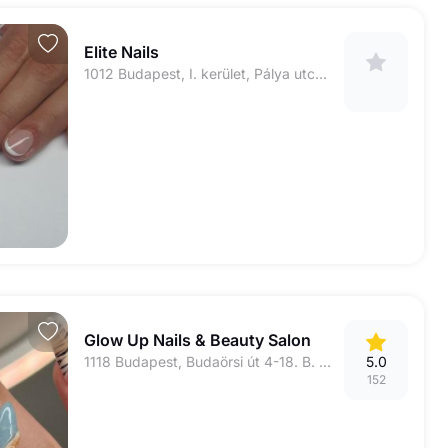
Elite Nails
1012 Budapest, I. kerület, Pálya utca 17.
Glow Up Nails & Beauty Salon
1118 Budapest, Budaörsi út 4-18. B. ép. BAH- csomópont, a buszmegálló mögött
5.0
152