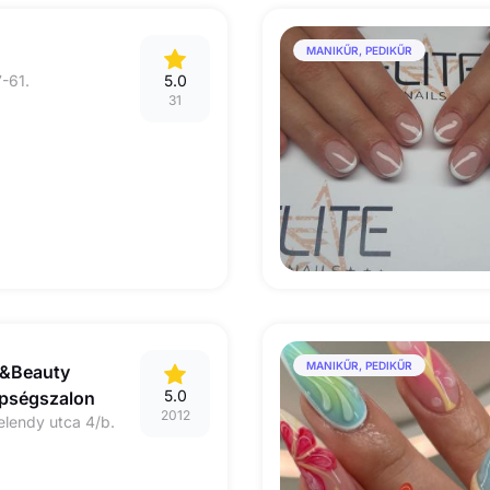
MANIKŰR, PEDIKŰR
7-61.
5.0
31
MANIKŰR, PEDIKŰR
r&Beauty
5.0
épségszalon
2012
elendy utca 4/b.