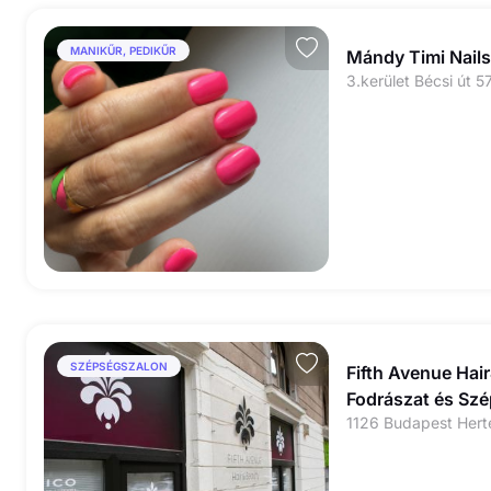
MANIKŰR, PEDIKŰR
Mándy Timi Nails
3.kerület Bécsi út 5
SZÉPSÉGSZALON
Fifth Avenue Hai
Fodrászat és Sz
1126 Budapest Hert