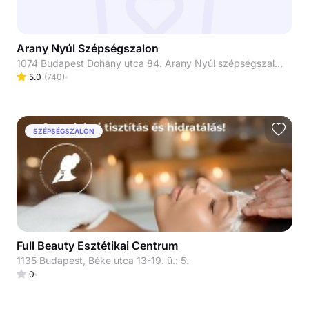
Arany Nyúl Szépségszalon
1074 Budapest Dohány utca 84. Arany Nyúl szépségszalon
5.0
(
740
)
SZÉPSÉGSZALON
Full Beauty Esztétikai Centrum
1135 Budapest, Béke utca 13-19. ü.: 5.
0