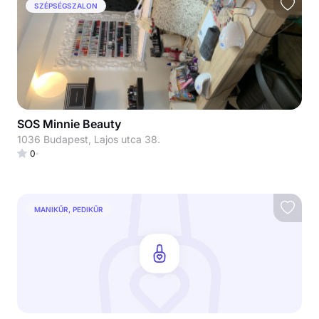
SZÉPSÉGSZALON
SOS Minnie Beauty
1036 Budapest, Lajos utca 38.
0
MANIKŰR, PEDIKŰR