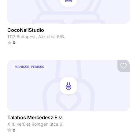
CocoNailStudio
1117 Budapest, Alíz utca 6/B.
0
MANIKŰR, PEDIKŰR
Talabos Mercédesz E.v.
XIII. Kerület Röntgen utca 6.
0