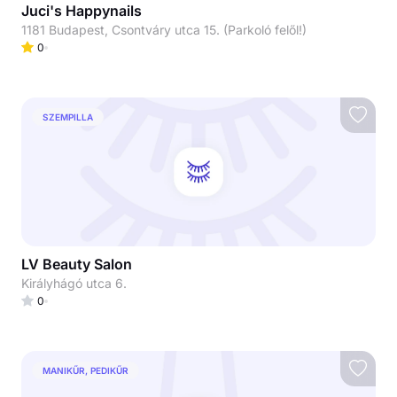
Juci's Happynails
1181 Budapest, Csontváry utca 15. (Parkoló felől!)
0
SZEMPILLA
LV Beauty Salon
Királyhágó utca 6.
0
MANIKŰR, PEDIKŰR