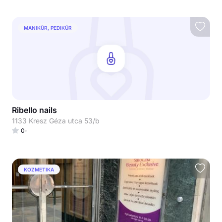
MANIKŰR, PEDIKŰR
Ribello nails
1133 Kresz Géza utca 53/b
0
KOZMETIKA