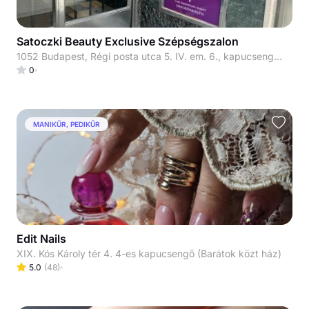
Satoczki Beauty Exclusive Szépségszalon
1052 Budapest, Régi posta utca 5. IV. em. 6., kapucsengő: 33
0
MANIKŰR, PEDIKŰR
Edit Nails
XIX. Kós Károly tér 4. 4-es kapucsengő (Barátok közt ház)
5.0
(
48
)