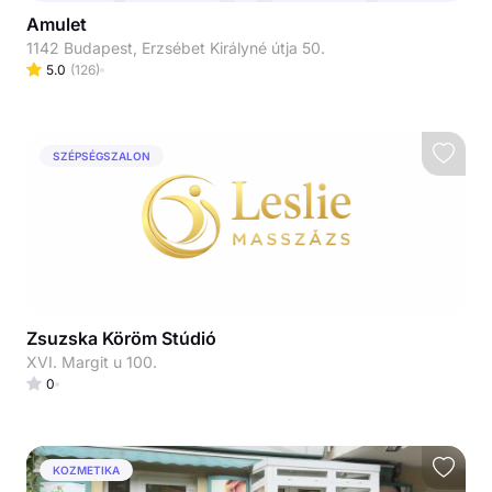
Amulet
1142 Budapest, Erzsébet Királyné útja 50.
5.0
(
126
)
SZÉPSÉGSZALON
Zsuzska Köröm Stúdió
XVI. Margit u 100.
0
KOZMETIKA