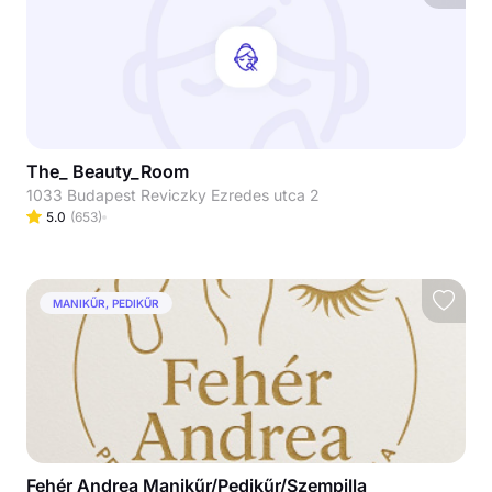
The_ Beauty_Room
1033 Budapest Reviczky Ezredes utca 2
5.0
(
653
)
MANIKŰR, PEDIKŰR
Fehér Andrea Manikűr/Pedikűr/Szempilla