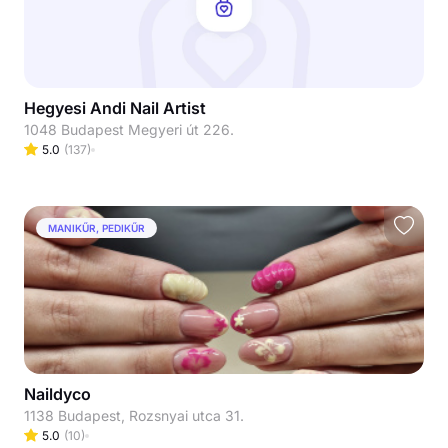
Hegyesi Andi Nail Artist
1048 Budapest Megyeri út 226.
5.0
(
137
)
MANIKŰR, PEDIKŰR
Naildyco
1138 Budapest, Rozsnyai utca 31.
5.0
(
10
)