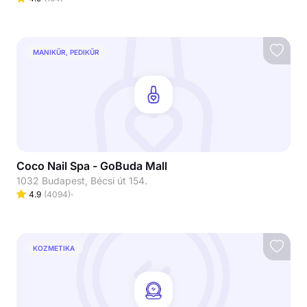
MANIKŰR, PEDIKŰR
Coco Nail Spa - GoBuda Mall
1032 Budapest, Bécsi út 154.
4.9
(
4094
)
KOZMETIKA