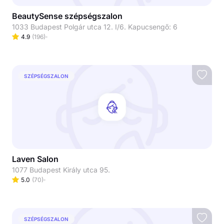
BeautySense szépségszalon
1033 Budapest Polgár utca 12. I/6. Kapucsengő: 6
4.9
(
196
)
SZÉPSÉGSZALON
Laven Salon
1077 Budapest Király utca 95.
5.0
(
70
)
SZÉPSÉGSZALON