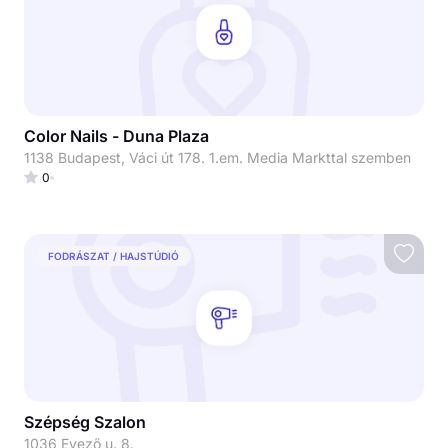
Color Nails - Duna Plaza
1138 Budapest, Váci út 178. 1.em. Media Markttal szemben
0
FODRÁSZAT / HAJSTÚDIÓ
Szépség Szalon
1036 Evező u. 8.