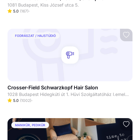
1081 Budapest, Kiss József utca 5.
5.0
(
167
)
FODRÁSZAT / HAJSTÚDIÓ
Crosser-Field Schwarzkopf Hair Salon
1028 Budapest Hidegkúti út 1. Hüvi Szolgáltatóház I.emelet
5.0
(
1002
)
MANIKŰR, PEDIKŰR