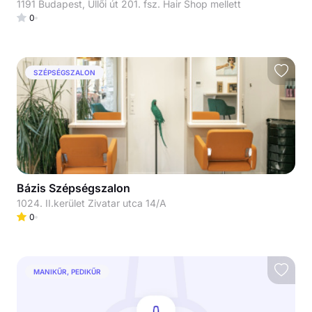
1191 Budapest, Üllői út 201. fsz. Hair Shop mellett
0
SZÉPSÉGSZALON
Bázis Szépségszalon
1024. II.kerület Zivatar utca 14/A
0
MANIKŰR, PEDIKŰR