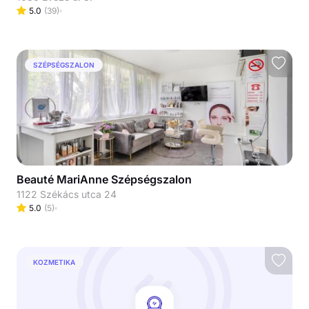
5.0
(
39
)
SZÉPSÉGSZALON
Beauté MariAnne Szépségszalon
1122 Székács utca 24
5.0
(
5
)
KOZMETIKA