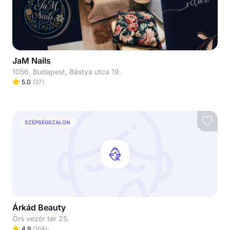
JaM Nails
1056, Budapest, Bástya utca 19.
5.0
(
37
)
SZÉPSÉGSZALON
Árkád Beauty
Örs vezér tér 25.
4.9
(
164
)