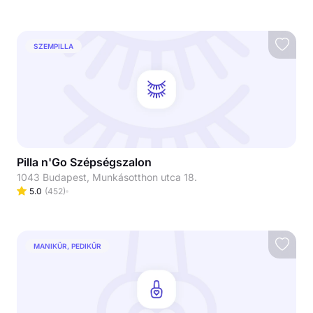
SZEMPILLA
Pilla n'Go Szépségszalon
1043 Budapest, Munkásotthon utca 18.
5.0
(
452
)
MANIKŰR, PEDIKŰR