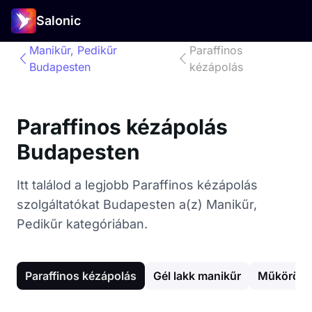
Salonic
Manikűr, Pedikűr
Paraffinos
Budapesten
kézápolás
Paraffinos kézápolás
Budapesten
Itt találod a legjobb Paraffinos kézápolás
szolgáltatókat Budapesten a(z) Manikűr,
Pedikűr kategóriában.
Paraffinos kézápolás
Gél lakk manikűr
Műköröm 