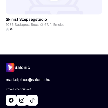
Skinist Szépségstúdió
1036 Budapest Bécsi út 67. 1. Emelet
0
Salonic
marketplace@salonic.hu
Kövess bennünket