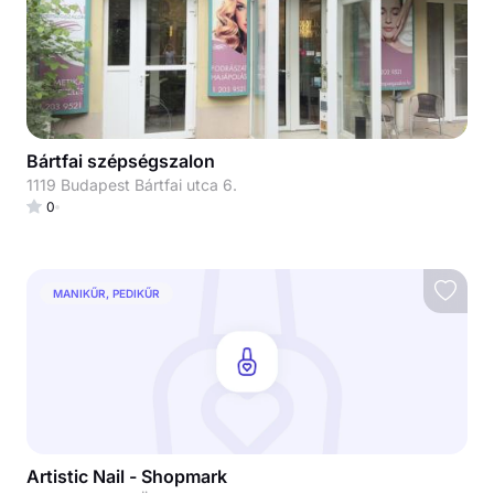
Bártfai szépségszalon
1119 Budapest Bártfai utca 6.
0
MANIKŰR, PEDIKŰR
Artistic Nail - Shopmark