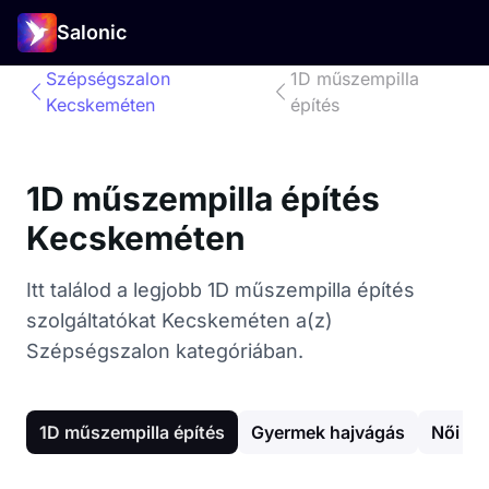
Salonic
Szépségszalon
1D műszempilla
Kecskeméten
építés
1D műszempilla építés
Kecskeméten
Itt találod a legjobb 1D műszempilla építés
szolgáltatókat Kecskeméten a(z)
Szépségszalon kategóriában.
1D műszempilla építés
Gyermek hajvágás
Női ha