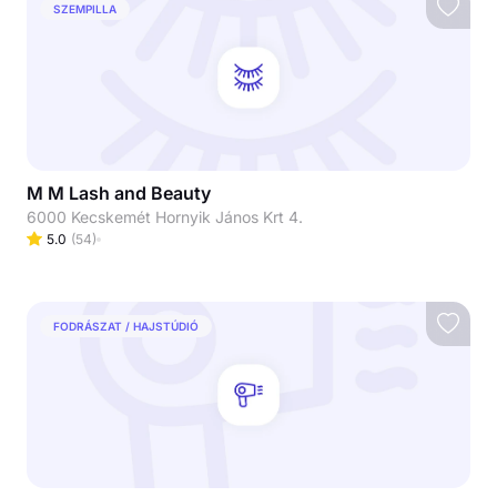
SZEMPILLA
M M Lash and Beauty
6000 Kecskemét Hornyik János Krt 4.
5.0
(
54
)
FODRÁSZAT / HAJSTÚDIÓ