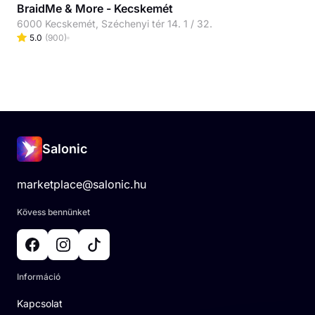
BraidMe & More - Kecskemét
6000 Kecskemét, Széchenyi tér 14. 1 / 32.
5.0
(
900
)
Salonic
marketplace@salonic.hu
Kövess bennünket
Információ
Kapcsolat