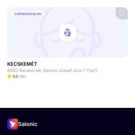
SZÉPSÉGSZALON
KECSKEMÉT
6000 Kecskemét, Katona József utca 7. Fsz/1.
5.0
(
85
)
Salonic