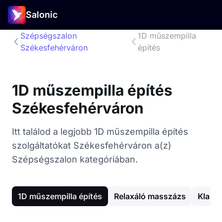
Salonic
Szépségszalon
1D műszempilla
Székesfehérváron
építés
1D műszempilla építés
Székesfehérváron
Itt találod a legjobb 1D műszempilla építés
szolgáltatókat Székesfehérváron a(z)
Szépségszalon kategóriában.
1D műszempilla építés
Relaxáló masszázs
Klassz