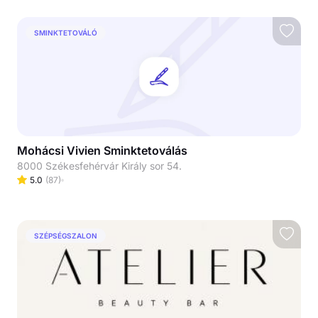
SMINKTETOVÁLÓ
Mohácsi Vivien Sminktetoválás
8000 Székesfehérvár Király sor 54.
5.0
(
87
)
SZÉPSÉGSZALON