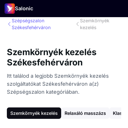
Salonic
Szépségszalon
Szemkörnyék
Székesfehérváron
kezelés
Szemkörnyék kezelés
Székesfehérváron
Itt találod a legjobb Szemkörnyék kezelés
szolgáltatókat Székesfehérváron a(z)
Szépségszalon kategóriában.
Szemkörnyék kezelés
Relaxáló masszázs
Klassz