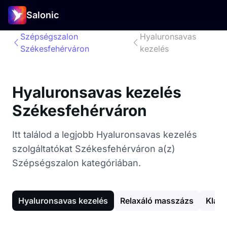
Salonic
Szépségszalon
Hyaluronsavas
Székesfehérváron
kezelés
Hyaluronsavas kezelés
Székesfehérváron
Itt találod a legjobb Hyaluronsavas kezelés
szolgáltatókat Székesfehérváron a(z)
Szépségszalon kategóriában.
Hyaluronsavas kezelés
Relaxáló masszázs
Klass