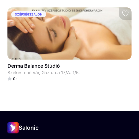
SZÉPSÉGSZALON
Derma Balance Stúdió
Székesfehérvár, Gáz utca 17/A. 1/5.
0
Salonic