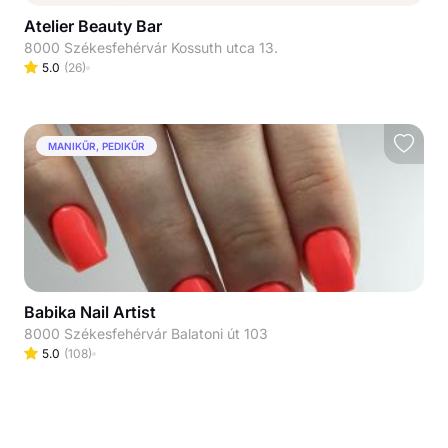
Atelier Beauty Bar
8000 Székesfehérvár Kossuth utca 13.
5.0
(
26
)
MANIKŰR, PEDIKŰR
Babika Nail Artist
8000 Székesfehérvár Balatoni út 103
5.0
(
108
)