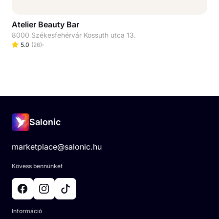
Atelier Beauty Bar
8000 Székesfehérvár Kossuth utca 13.
5.0
(
26
)
Salonic
marketplace@salonic.hu
Kövess bennünket
Információ